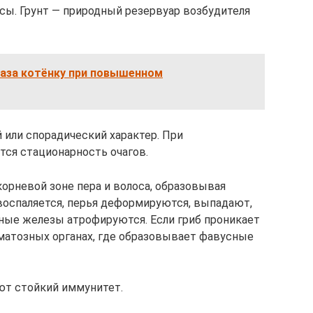
сы. Грунт — природный резервуар возбудителя
лаза котёнку при повышенном
или спорадический характер. При
тся стационарность очагов.
корневой зоне пера и волоса, образовывая
воспаляется, перья деформируются, выпадают,
ные железы атрофируются. Если гриб проникает
иматозных органах, где образовывает фавусные
т стойкий иммунитет.