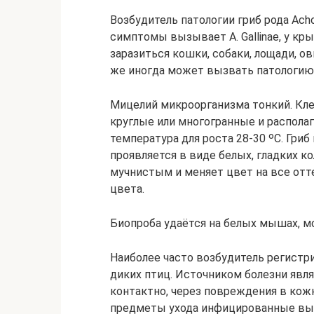
Возбудитель патологии гриб рода Ach
симптомы вызывает A. Gallinae, у кры
заразиться кошки, собаки, лощади, ов
же иногда может вызвать патологию у
Мицелий микроорганизма тонкий. Кл
круглые или многогранные и распола
температура для роста 28-30 ᵒC. Гриб
проявляется в виде белых, гладких к
мучнистым и меняет цвет на все отт
цвета.
Биопроба удаётся на белых мышах, мо
Наиболее часто возбудитель регистри
диких птиц. Источником болезни явл
контактно, через повреждения в кож
предметы ухода инфицированные вы