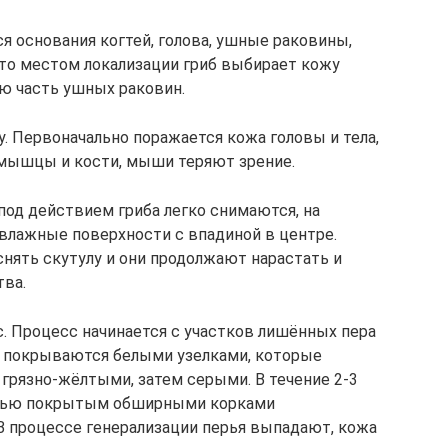
я основания когтей, голова, ушные раковины,
сто местом локализации гриб выбирает кожу
юю часть ушных раковин.
. Первоначально поражается кожа головы и тела,
 мышцы и кости, мыши теряют зрение.
под действием гриба легко снимаются, на
 влажные поверхности с впадиной в центре.
нять скутулу и они продолжают нарастать и
тва.
с. Процесс начинается с участков лишённых пера
та покрываются белыми узелками, которые
 грязно-жёлтыми, затем серыми. В течение 2-3
стью покрытым обширными корками
В процессе генерализации перья выпадают, кожа