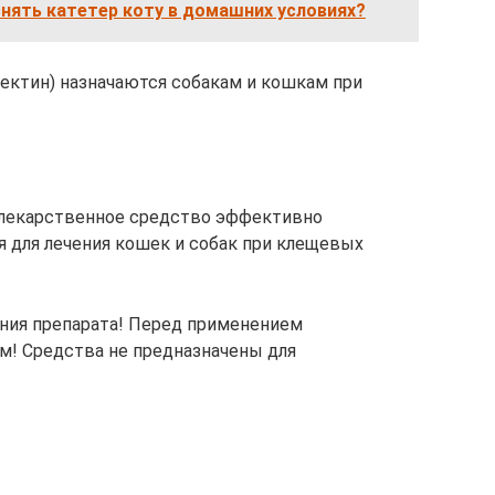
снять катетер коту в домашних условиях?
мектин) назначаются собакам и кошкам при
а лекарственное средство эффективно
я для лечения кошек и собак при клещевых
ания препарата! Перед применением
м! Средства не предназначены для