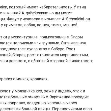
orion, который имеет избирательность. У птиц
с и мышей A. quinckeanum но им могут
цы. Фавус у человека вызывает A. Schonleini, он
 приматов, собак, кошек, телят, мышей.
етки двухконтурные, прямоугольные. Споры
гаются цепочками или группами. Оптимальная
 предпочитает сусло-агар и Сабуро. Рост
олоний. Старея, рост становится морщинистым,
енки розового, с обратной стороной фиолетового
рских свинках, кроликах.
руют у молодняка кур, реже у индеек, уток и
яются больные животные. Заражение проходит
ных покровах, воздушно-капельно, через
делениями больной птицы. Переносчиками спор