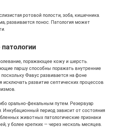
лизистая ротовой полости, зоба, кишечника.
ма, развивается понос. Патология может
ти.
 патологии
болевание, поражающее кожу и шерсть.
вающие паршу способны поражать внутренние
 поскольку Фавус развивается на фоне
я исключать развитие септических процессов
низмов.
ибо орально-фекальным путем. Резервуар
. Инкубационный период зависит от состояния
абленных животных патологические признаки
ей, у более крепких — через несколь месяцев.