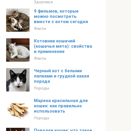
Здоровье
​9 фильмов, которые
можно посмотреть
вместе с котом сегодня
Факты
Котовник кошачий
(кошачья мята): свойства
и применение
Факты
Черный кот с белыми
лапками и грудкой какая
порода
Породы
Марена красильная для
кошек: как правильно
использовать
Породы
Повадки кошек: что такое,