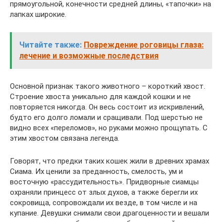
прямоугольной, конечности средней длины, «тапочки» на
лапках широкие.
Читайте также:
Повреждение роговицы глаза:
лечение и возможные последствия
Основной признак такого животного – короткий хвост.
Строение хвоста уникально для каждой кошки и не
повторяется никогда. Он весь состоит из искривлений,
будто его долго ломали и сращивали. Под шерстью не
видно всех «переломов», но руками можно прощупать. С
этим хвостом связана легенда.
Говорят, что предки таких кошек жили в древних храмах
Сиама. Их ценили за преданность, смелость, ум и
восточную «рассудительность». Придворные сиамцы
охраняли принцесс от злых духов, а также берегли их
сокровища, сопровождали их везде, в том числе и на
купание. Девушки снимали свои драгоценности и вешали