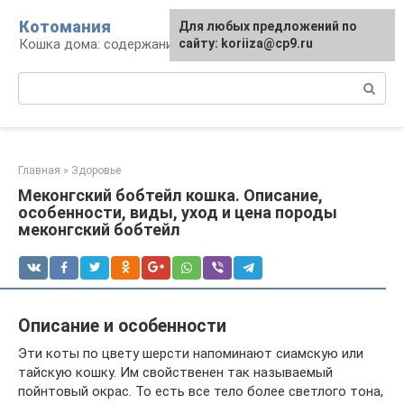
Перейти
Котомания
Для любых предложений по
к
Кошка дома: содержание и уход
сайту: koriiza@cp9.ru
контенту
Поиск:
Главная
»
Здоровье
Меконгский бобтейл кошка. Описание,
особенности, виды, уход и цена породы
меконгский бобтейл
Описание и особенности
Эти коты по цвету шерсти напоминают сиамскую или
тайскую кошку. Им свойственен так называемый
пойнтовый окрас. То есть все тело более светлого тона,