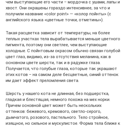
чем выступающие его части – мордочка с ушами, лапы и
хвост. Они окрашены гораздо интенсивнее, за что и
получили название «color point» — «колор пойнты» (с
английского языка «цветные точки, отметины»).
Такая расцветка зависит от температуры, на более
теплых участках тела вырабатывается меньше цветного
пигмента, поэтому они светлее, чем выступающие
холодные. С пойнтовым окрасом обычно связан голубой
цвет глаз, видимо, из-за отсутствия меланина, как в
основном цвете шерсти, так и в радужке глаза.
Получается, что голубые глаза, которые так украшают
этих котов – на самом деле бесцветные, синий оттенок
им дает эффект преломления света.
Шерсть у нашего кота не длинная, без подшерстка,
гладкая и блестящая, немного похожа на мех норки.
Причем основной цвет может быть нескольких
оттенков: бежевого, кремового, светло-серого,
дымчатого, розового, пастельного. Тело стройное,
изящное, но сильное и мускулистое. Форма тела ближе к