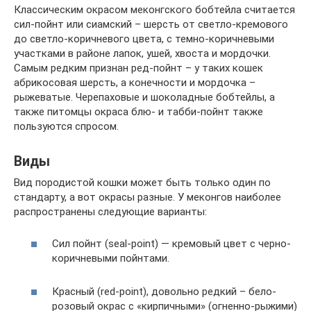
Классическим окрасом меконгского бобтейла считается
сил-пойнт или сиамский – шерсть от светло-кремового
до светло-коричневого цвета, с темно-коричневыми
участками в районе лапок, ушей, хвоста и мордочки.
Самым редким признан ред-пойнт – у таких кошек
абрикосовая шерсть, а конечности и мордочка –
рыжеватые. Черепаховые и шоколадные бобтейлы, а
также питомцы окраса блю- и табби-пойнт также
пользуются спросом.
Виды
Вид породистой кошки может быть только один по
стандарту, а вот окрасы разные. У меконгов наиболее
распространены следующие варианты:
Сил пойнт (seal-point) — кремовый цвет с черно-
коричневыми пойнтами.
Красный (red-point), довольно редкий – бело-
розовый окрас с «кирпичными» (огненно-рыжими)