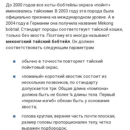
До 2000 годов все коты-бобтейлы окраса «пойнт»
именовались тайскими. В 2003 году эта порода была
официально признана на международном уровне. А в
2004 году в Германии она получила название Mekong
bobtail. Стандарт породы соответствует тайской кошке,
только без хвоста. Поэтому его иногда называют
меконгский тайский бобтейл
. Он должен
соответствовать следующим параметрам:
обычно в точности повторяет тайский
пойнтовый окрас;
«ломаный» короткий хвостик состоит из
нескольких позвонков, по стандарту
допускается три. Общая длина «помпона»
должна быть не более ¼ длины тела. Первый
«перелом-изгиб» обязан быть у основания
хвоста;
голова круглая, верхняя часть почти плоская,
размер головы пропорционален телу, четко
выражен подбородок;