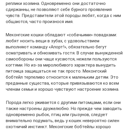
реплики хозяина. Одновременно они достаточно
сдержанны, не позволяют себе бурного проявления
чувств. Представители этой породы любят, когда с ним
общаются, часто произнося имя.
Меконгские кошки обладают «собачьими» повадками:
любят носить вещи в зубах, с удовольствием
выполняют команду «Апорт!», обязательно бегут
осматривать и обнюхивать гостя. В случае вынужденной
самообороны они чаще кусаются, нежели пользуются
когтями. Но из-за миролюбивого характера вынудить
питомца защищаться не так просто. Меконгский
бобтейл терпеливо относится к маленьким детям. Это
преданные существа, которые привязываются ко всем
членам семьи и хорошо чувствуют настроение хозяина.
Порода легко уживается с другими питомцами, если они
также настроены дружелюбно. Но прежде чем заводить
одновременно рыбок, птиц или грызунов, следует
внимательно подумать, ведь у кошек невероятно силен
охотничий инстинкт. Меконгские бобтейлы хорошо