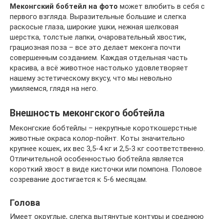
Меконгский бобтейл на фото
может влюбить в себя с
первого взгляда. Выразительные большие и слегка
раскосые глаза, широкие ушки, нежная шелковая
шерстка, толстые лапки, очаровательный хвостик,
грациозная поза – все это делает меконга почти
совершенным созданием. Каждая отдельная часть
красива, а всё животное настолько удовлетворяет
нашему эстетическому вкусу, что мы невольно
умиляемся, глядя на него.
Внешность меконгского бобтейла
Меконгские бобтейлы – некрупные короткошерстные
животные окраса колор-пойнт. Коты значительно
крупнее кошек, их вес 3,5-4 кг и 2,5-3 кг соответственно.
Отличительной особенностью бобтейла является
короткий хвост в виде кисточки или помпона. Половое
созревание достигается к 5-6 месяцам.
Голова
Имеет округлые, слегка вытянутые контуры и среднюю