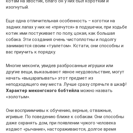
котам на хвостик, благо он у них был короткий и
изогнутый.
Еще одна отличительная особенность – коготки на
задних лапах у них не «прячутся» в подушечки, при ходьбе
котик ими постукивает по полу, цокая, как большая
собака. Эти создания очень чистоплотны и подолгу
занимаются своим «туалетом». Кстати, они способны и
вас приучить к порядку.
Многие меконги, увидев разбросанные игрушки или
другие вещи, выказывают явное неудовольствие, могут
начать «выцарапывать» этот предмет из
неподходящего ему места. Лучше сразу спрячьте в шкаф!
Характер меконгского бобтейла
можно назвать
«золотым».
Они восприимчивы к обучению, верные, отважные,
игривые. По поведению ближе к собакам. Они способны
даже охранять дом, при появлении чужого человека
издают «рычание», настораживаются, долгое время