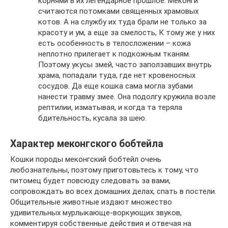
корнями в их легендарное прошлое. Меконги
считаются потомками священных храмовых
котов. А на службу их туда брали не только за
красоту и ум, а еще за смелость, К тому же у них
есть особенность в телосложении – кожа
неплотно прилегает к подкожным тканям.
Поэтому укусы змей, часто заползавших внутрь
храма, попадали туда, где нет кровеносных
сосудов. Да еще кошка сама могла зубами
нанести травму змее. Она подолгу кружила возле
рептилии, изматывая, и когда та теряла
бдительность, кусала за шею.
Характер меконгского бобтейла
Кошки породы меконгский бобтейл очень
любознательны, поэтому приготовьтесь к тому, что
питомец будет повсюду следовать за вами,
сопровождать во всех домашних делах, спать в постели.
Общительные животные издают множество
удивительных мурлыкающе-воркующих звуков,
комментируя собственные действия и отвечая на