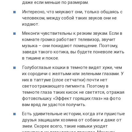
даже если меньше по размерам.
Интересно, что мяукают они, только общаясь с
человеком, между собой таких звуков они не
издают.
Меконги чувствительны к резким звукам. Если в
комнате громко работает телевизор, звучит
музыка – они покидают помещение. Поэтому,
заведя такого котика, вы будете поневоле жить
в тишине и покое.
Голубоглазые кошки в темноте видят хуже, чем
их сородичи с желтыми или зелеными глазами. У
них в таптуме (слое сетчатки) почти нет
светоотражающего пигмента. Поэтому в
темноте глаза таких кисок не светятся, отражая
фотовспышку. «Эффект горящих глаз» на фото
вам вряд ли удастся получить.
Есть удивительные истории, когда эти пушистые
друзья защищали хозяина от собаки и даже от
змеи. Скорее всего, такие навыки уходят