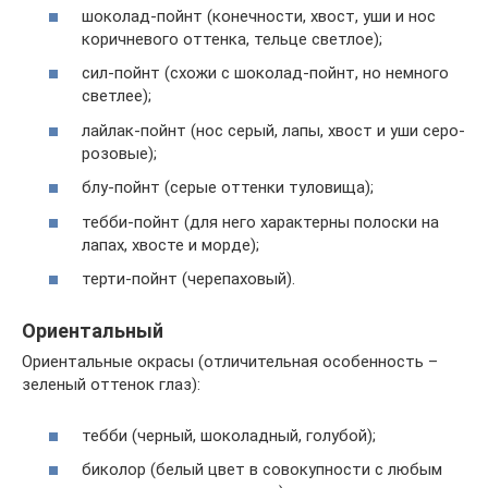
шоколад-пойнт (конечности, хвост, уши и нос
коричневого оттенка, тельце светлое);
сил-пойнт (схожи с шоколад-пойнт, но немного
светлее);
лайлак-пойнт (нос серый, лапы, хвост и уши серо-
розовые);
блу-пойнт (серые оттенки туловища);
тебби-пойнт (для него характерны полоски на
лапах, хвосте и морде);
терти-пойнт (черепаховый).
Ориентальный
Ориентальные окрасы (отличительная особенность –
зеленый оттенок глаз):
тебби (черный, шоколадный, голубой);
биколор (белый цвет в совокупности с любым