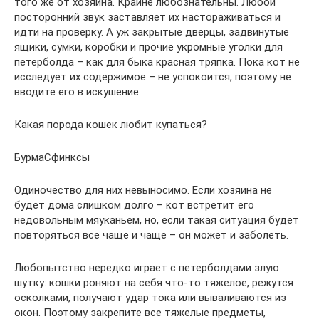
того же от хозяина. Крайне любознательны. Любой
посторонний звук заставляет их настораживаться и
идти на проверку. А уж закрытые дверцы, задвинутые
ящики, сумки, коробки и прочие укромные уголки для
петерболда – как для быка красная тряпка. Пока кот не
исследует их содержимое – не успокоится, поэтому не
вводите его в искушение.
Какая порода кошек любит купаться?
БурмаСфинксы
Одиночество для них невыносимо. Если хозяина не
будет дома слишком долго – кот встретит его
недовольным мяуканьем, но, если такая ситуация будет
повторяться все чаще и чаще – он может и заболеть.
Любопытство нередко играет с петерболдами злую
шутку: кошки роняют на себя что-то тяжелое, режутся
осколками, получают удар тока или вываливаются из
окон. Поэтому закрепите все тяжелые предметы,