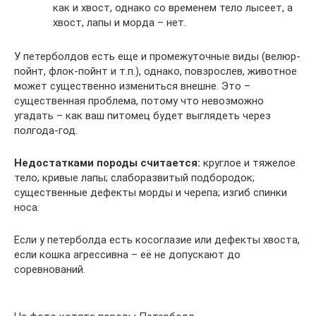
как и хвост, однако со временем тело лысеет, а
хвост, лапы и морда – нет.
У петерболдов есть еще и промежуточные виды (велюр-
пойнт, флок-пойнт и т.п.), однако, повзрослев, животное
может существенно измениться внешне. Это –
существенная проблема, потому что невозможно
угадать – как ваш питомец будет выглядеть через
полгода-год.
Недостатками породы считается:
круглое и тяжелое
тело; кривые лапы; слаборазвитый подбородок;
существенные дефекты морды и черепа; изгиб спинки
носа.
Если у петерболда есть косоглазие или дефекты хвоста,
если кошка агрессивна – её не допускают до
соревнований.