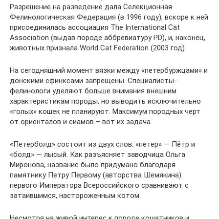
Разрешение на разведение дала Селекционная
Фелинологическая Федерация (в 1996 году), вскоре к ней
присоединилась ассоциация The International Cat
Association (выдав породе аббревиатуру PD), и, наконец,
животных признала World Cat Federation (2003 год).
На сегодняшний момент вязки между «петербуржцами» и
донскими сфинксами запрещены. Специалисты-
фелинологи уделяют больше внимания внешним
характеристикам породы, но выводить исключительно
«голых» кошек не планируют. Максимум породных черт
от ориенталов и сиамов – вот их задача.
«Петерболд» состоит из двух слов: «петер» — Пётр и
«болд» — лысый. Как разъясняет заводчица Ольга
Миронова, название было придумано благодаря
памятнику Петру Первому (авторства Шемякина):
первого Императора Всероссийского сравнивают с
затаившимся, настороженным котом.
Несмотря на живой интерес к породе кошатников и