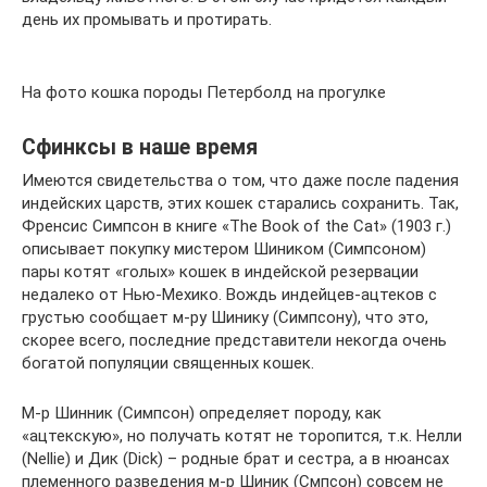
день их промывать и протирать.
На фото кошка породы Петерболд на прогулке
Сфинксы в наше время
Имеются свидетельства о том, что даже после падения
индейских царств, этих кошек старались сохранить. Так,
Френсис Симпсон в книге «The Book of the Cat» (1903 г.)
описывает покупку мистером Шиником (Симпсоном)
пары котят «голых» кошек в индейской резервации
недалеко от Нью-Мехико. Вождь индейцев-ацтеков с
грустью сообщает м-ру Шинику (Симпсону), что это,
скорее всего, последние представители некогда очень
богатой популяции священных кошек.
М-р Шинник (Симпсон) определяет породу, как
«ацтекскую», но получать котят не торопится, т.к. Нелли
(Nellie) и Дик (Dick) – родные брат и сестра, а в нюансах
племенного разведения м-р Шиник (Смпсон) совсем не