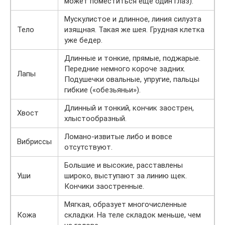
может поместиться еще один глаз).
Мускулистое и длинное, линия силуэта
Тело
изящная. Такая же шея. Грудная клетка
уже бедер.
Длинные и тонкие, прямые, поджарые.
Передние немного короче задних.
Лапы
Подушечки овальные, упругие, пальцы
гибкие («обезьяньи»).
Длинный и тонкий, кончик заострен,
Хвост
хлыстообразный.
Ломано-извитые либо и вовсе
Вибриссы
отсутствуют.
Большие и высокие, расставлены
Уши
широко, выступают за линию щек.
Кончики заостренные.
Мягкая, образует многочисленные
Кожа
складки. На теле складок меньше, чем