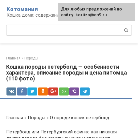
Перейти
Котомания
Для любых предложений по
к
Кошка дома: содержание и уход
сайту: koriiza@cp9.ru
контенту
Поиск:
Главная
»
Породы
Кошка породы петерболд — особенности
характера, описание породы и цена питомца
(110 фото)
Главная » Породы » О породе кошек петерболд
Петерболд или Петербургский сфинкс как никакая