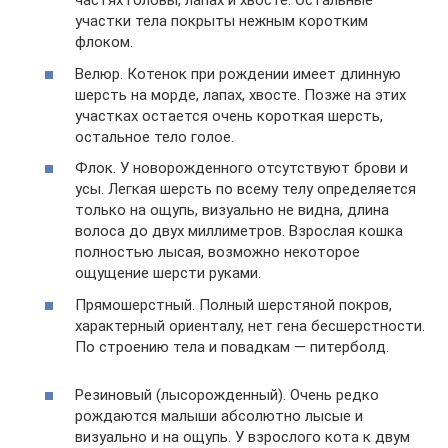
частях головы, лапах и хвосте. Остальные
участки тела покрыты нежным коротким
флоком.
Велюр. Котенок при рождении имеет длинную
шерсть на морде, лапах, хвосте. Позже на этих
участках остается очень короткая шерсть,
остальное тело голое.
Флок. У новорожденного отсутствуют брови и
усы. Легкая шерсть по всему телу определяется
только на ощупь, визуально не видна, длина
волоса до двух миллиметров. Взрослая кошка
полностью лысая, возможно некоторое
ощущение шерсти руками.
Прямошерстный. Полный шерстяной покров,
характерный ориенталу, нет гена бесшерстности.
По строению тела и повадкам — питерболд.
Резиновый (лысорожденный). Очень редко
рождаются малыши абсолютно лысые и
визуально и на ощупь. У взрослого кота к двум