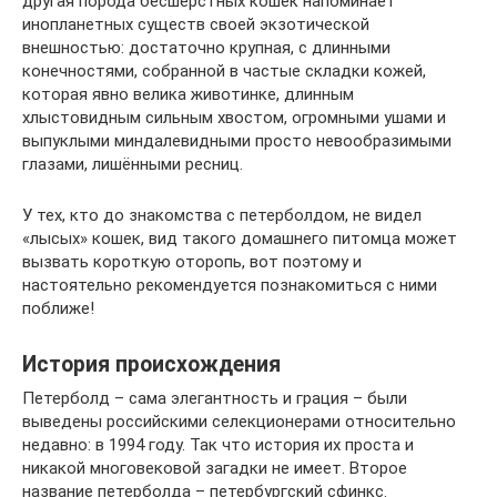
другая порода бесшерстных кошек напоминает
инопланетных существ своей экзотической
внешностью: достаточно крупная, с длинными
конечностями, собранной в частые складки кожей,
которая явно велика животинке, длинным
хлыстовидным сильным хвостом, огромными ушами и
выпуклыми миндалевидными просто невообразимыми
глазами, лишёнными ресниц.
У тех, кто до знакомства с петерболдом, не видел
«лысых» кошек, вид такого домашнего питомца может
вызвать короткую оторопь, вот поэтому и
настоятельно рекомендуется познакомиться с ними
поближе!
История происхождения
Петерболд – сама элегантность и грация – были
выведены российскими селекционерами относительно
недавно: в 1994 году. Так что история их проста и
никакой многовековой загадки не имеет. Второе
название петерболда – петербургский сфинкс.