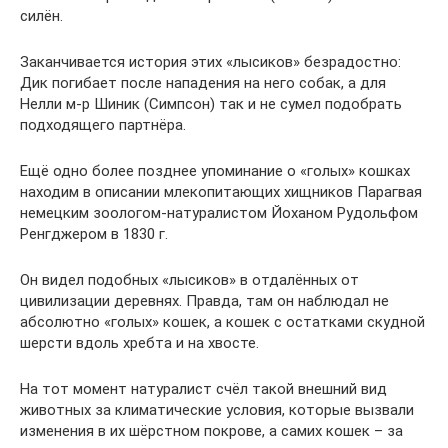
силён.
Заканчивается история этих «лысиков» безрадостно:
Дик погибает после нападения на него собак, а для
Нелли м-р Шиник (Симпсон) так и не сумел подобрать
подходящего партнёра.
Ещё одно более позднее упоминание о «голых» кошках
находим в описании млекопитающих хищников Парагвая
немецким зоологом-натуралистом Йоханом Рудольфом
Ренгджером в 1830 г.
Он видел подобных «лысиков» в отдалённых от
цивилизации деревнях. Правда, там он наблюдал не
абсолютно «голых» кошек, а кошек с остатками скудной
шерсти вдоль хребта и на хвосте.
На тот момент натуралист счёл такой внешний вид
животных за климатические условия, которые вызвали
изменения в их шёрстном покрове, а самих кошек – за