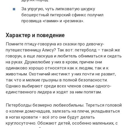
За упругую, чуть липковатую шкурку
бесшерстный питерский сфинкс получил
прозвища «гамми» и «резинка».
Характер и поведение
Помните птицу-говоруна из сказки про девочку-
путешественницу Алису? Так вот: петерболд – такой же
говорун, а еще ласкуша и любитель обниматься и сидеть
на руках. Дружелюбие у них в крови, причем они
одинаково хорошо относятся как к людям, так и к
животным. Охотничий инстинкт у них почти не развит,
так что и мелкие грызуны в полной безопасности.
Однако выбирают среди всех членов семьи одного-
единственного лидера и ходят за ним попятам.
Петерболды безмерно любвеобильны. Тереться головой
о колени домочадцев, залезать на плечи, укладываться
в ногах кровати – всё это они будут делать
круглосуточно. Обожают детей, особенно маленьких, с