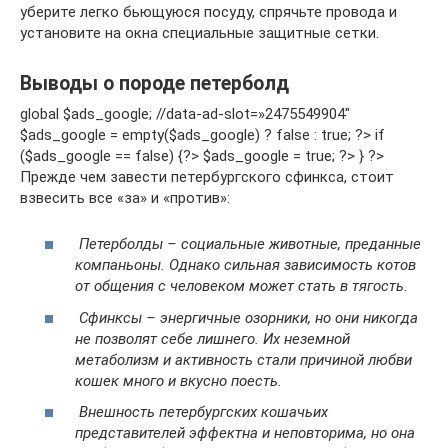
уберите легко бьющуюся посуду, спрячьте провода и
установите на окна специальные защитные сетки.
Выводы о породе петерболд
global $ads_google; //data-ad-slot=»2475549904″
$ads_google = empty($ads_google) ? false : true; ?> if
($ads_google == false) {?> $ads_google = true; ?> } ?>
Прежде чем завести петербургского сфинкса, стоит
взвесить все «за» и «против»:
Петерболды – социальные животные, преданные
компаньоны. Однако сильная зависимость котов
от общения с человеком может стать в тягость.
Сфинксы – энергичные озорники, но они никогда
не позволят себе лишнего. Их неземной
метаболизм и активность стали причиной любви
кошек много и вкусно поесть.
Внешность петербургских кошачьих
представителей эффектна и неповторима, но она