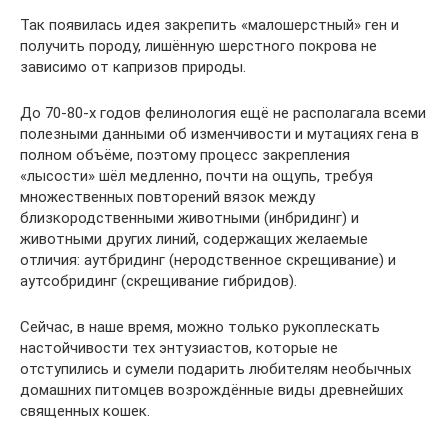
Так появилась идея закрепить «малошерстный» ген и
получить породу, лишённую шерстного покрова не
зависимо от капризов природы.
До 70-80-х годов фелинология ещё не располагала всеми
полезными данными об изменчивости и мутациях гена в
полном объёме, поэтому процесс закрепления
«лысости» шёл медленно, почти на ощупь, требуя
множественных повторений вязок между
близкородственными животными (инбридинг) и
животными других линий, содержащих желаемые
отличия: аутбридинг (неродственное скрещивание) и
аутсобридинг (скрещивание гибридов).
Сейчас, в наше время, можно только рукоплескать
настойчивости тех энтузиастов, которые не
отступились и сумели подарить любителям необычных
домашних питомцев возрождённые виды древнейших
священных кошек.