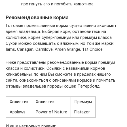
проткнуть его и погубить животное.
Рекомендованные корма
Готовые промышленные корма существенно экономят
время владельца. Выбирая корм, остановитесь на
холистике, корме супер-премиум или премиум класса.
Сухой можно совмещать с влажным, но той же марки:
Iams, Canagan, Carnilove, Arden Grange, 1st Choice.
Ниже представлены рекомендованные корма премиум
класса и холистики. Ссылки с названиями кормов
кликабельны, по ним Вы сможете в пределах нашего
сайта, ознакомиться с описаниями кормов и почитать
отзывы владельцев породы кошек Петерболд.
Холистик
Холистик
Премиум
Applaws
Power of Nature
Flatazor
И еще несколько правил: