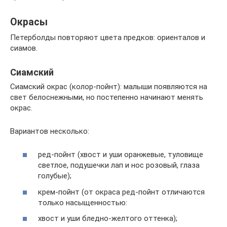
Окрасы
Петерболды повторяют цвета предков: ориенталов и
сиамов.
Сиамский
Сиамский окрас (колор-пойнт): малыши появляются на
свет белоснежными, но постепенно начинают менять
окрас.
Вариантов несколько:
ред-пойнт (хвост и уши оранжевые, туловище
светлое, подушечки лап и нос розовый, глаза
голубые);
крем-пойнт (от окраса ред-пойнт отличаются
только насыщенностью:
хвост и уши бледно-желтого оттенка);