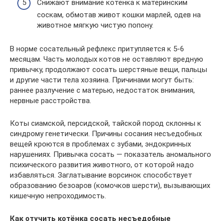
Снижают внимание котёнка к материнским
соскам, обмотав живот кошки марлей, одев на
животное мягкую чистую попону.
В норме сосательный рефлекс притупляется к 5-6
месяцам. Часть молодых котов не оставляют вредную
привычку, продолжают сосать шерстяные вещи, пальцы
и другие части тела хозяина. Причинами могут быть:
раннее разлучение с матерью, недостаток внимания,
нервные расстройства.
Коты сиамской, персидской, тайской пород склонны к
синдрому генетически. Причины сосания несъедобных
вещей кроются в проблемах с зубами, эндокринных
нарушениях. Привычка сосать — показатель аномального
психического развития животного, от которой надо
избавляться. Заглатывание ворсинок способствует
образованию безоаров (комочков шерсти), вызывающих
кишечную непроходимость.
Как отучить котёнка сосать несъедобные