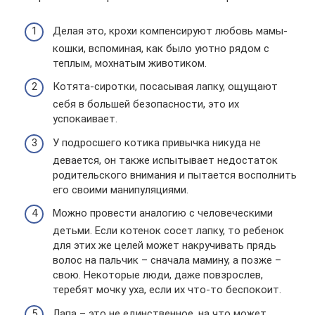
Делая это, крохи компенсируют любовь мамы-
кошки, вспоминая, как было уютно рядом с
теплым, мохнатым животиком.
Котята-сиротки, посасывая лапку, ощущают
себя в большей безопасности, это их
успокаивает.
У подросшего котика привычка никуда не
девается, он также испытывает недостаток
родительского внимания и пытается восполнить
его своими манипуляциями.
Можно провести аналогию с человеческими
детьми. Если котенок сосет лапку, то ребенок
для этих же целей может накручивать прядь
волос на пальчик – сначала мамину, а позже –
свою. Некоторые люди, даже повзрослев,
теребят мочку уха, если их что-то беспокоит.
Лапа – это не единственное, на что может