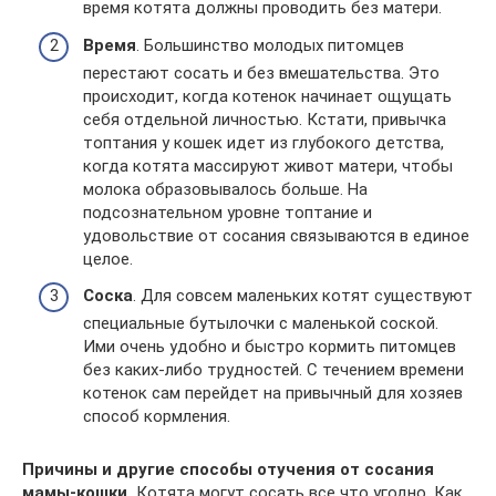
время котята должны проводить без матери.
Время
. Большинство молодых питомцев
перестают сосать и без вмешательства. Это
происходит, когда котенок начинает ощущать
себя отдельной личностью. Кстати, привычка
топтания у кошек идет из глубокого детства,
когда котята массируют живот матери, чтобы
молока образовывалось больше. На
подсознательном уровне топтание и
удовольствие от сосания связываются в единое
целое.
Соска
. Для совсем маленьких котят существуют
специальные бутылочки с маленькой соской.
Ими очень удобно и быстро кормить питомцев
без каких-либо трудностей. С течением времени
котенок сам перейдет на привычный для хозяев
способ кормления.
Причины и другие способы отучения от сосания
мамы-кошки.
Котята могут сосать все что угодно. Как