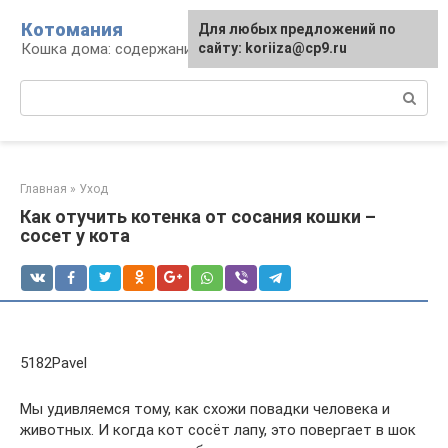
Перейти
Котомания
Для любых предложений по
к
Кошка дома: содержание и уход
сайту: koriiza@cp9.ru
контенту
Поиск:
Главная
»
Уход
Как отучить котенка от сосания кошки –
сосет у кота
5182Pavel
Мы удивляемся тому, как схожи повадки человека и
животных. И когда кот сосёт лапу, это повергает в шок