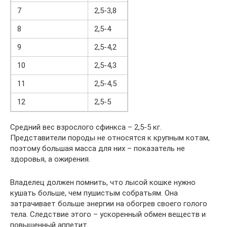
7
2,5-3,8
8
2,5-4
9
2,5-4,2
10
2,5-4,3
11
2,5-4,5
12
2,5-5
Средний вес взрослого сфинкса – 2,5-5 кг.
Представители породы не относятся к крупным котам,
поэтому большая масса для них – показатель не
здоровья, а ожирения.
Владелец должен помнить, что лысой кошке нужно
кушать больше, чем пушистым собратьям. Она
затрачивает больше энергии на обогрев своего голого
тела. Следствие этого – ускоренный обмен веществ и
повышенный аппетит.