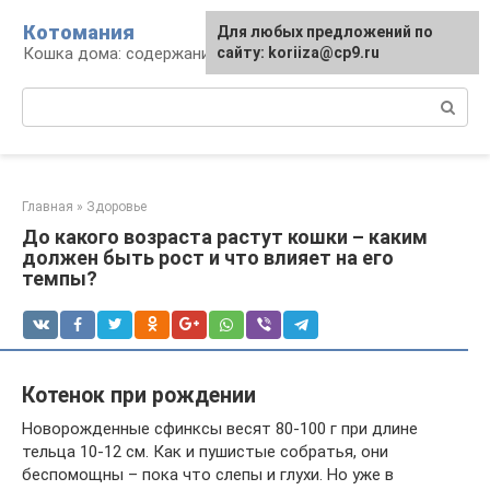
Перейти
Котомания
Для любых предложений по
к
Кошка дома: содержание и уход
сайту: koriiza@cp9.ru
контенту
Поиск:
Главная
»
Здоровье
До какого возраста растут кошки – каким
должен быть рост и что влияет на его
темпы?
Котенок при рождении
Новорожденные сфинксы весят 80-100 г при длине
тельца 10-12 см. Как и пушистые собратья, они
беспомощны – пока что слепы и глухи. Но уже в