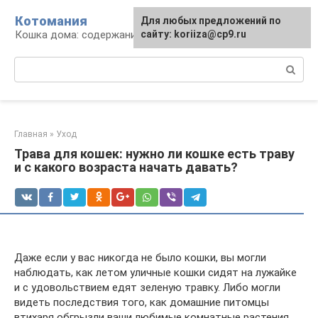
Перейти
Котомания
Для любых предложений по
к
Кошка дома: содержание и уход
сайту: koriiza@cp9.ru
контенту
Поиск:
Главная
»
Уход
Трава для кошек: нужно ли кошке есть траву
и с какого возраста начать давать?
Даже если у вас никогда не было кошки, вы могли
наблюдать, как летом уличные кошки сидят на лужайке
и с удовольствием едят зеленую травку. Либо могли
видеть последствия того, как домашние питомцы
втихаря обгрызли ваши любимые комнатные растения.