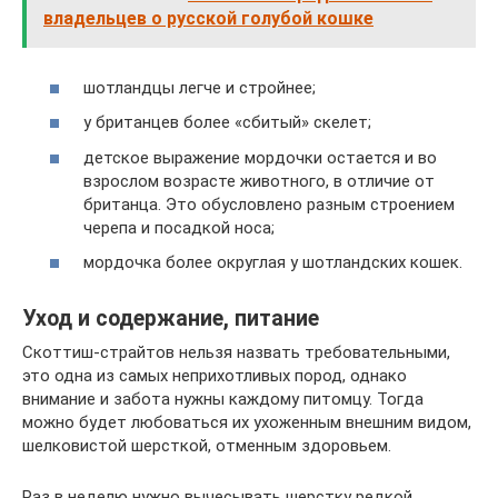
владельцев о русской голубой кошке
шотландцы легче и стройнее;
у британцев более «сбитый» скелет;
детское выражение мордочки остается и во
взрослом возрасте животного, в отличие от
британца. Это обусловлено разным строением
черепа и посадкой носа;
мордочка более округлая у шотландских кошек.
Уход и содержание, питание
Скоттиш-страйтов нельзя назвать требовательными,
это одна из самых неприхотливых пород, однако
внимание и забота нужны каждому питомцу. Тогда
можно будет любоваться их ухоженным внешним видом,
шелковистой шерсткой, отменным здоровьем.
Раз в неделю нужно вычесывать шерстку редкой