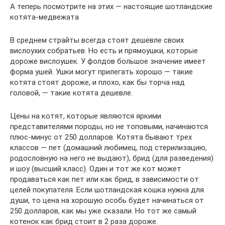
А теперь посмотрите на этих — настоящие шотландские
котята-медвежата
В среднем страйты всегда стоят дешевле своих
вислоухих собратьев. Но есть и прямоушки, которые
дороже вислоушек. У фолдов большое значение имеет
форма ушей. Ушки могут прилегать хорошо — такие
котята стоят дороже, и плохо, как бы торча над
головой, — такие котята дешевле.
Цены на котят, которые являются яркими
представителями породы, но не топовыми, начинаются
плюс-минус от 250 долларов. Котята бывают трех
классов — пет (домашний любимец, под стерилизацию,
родословную на него не выдают), брид (для разведения)
и шоу (высший класс). Один и тот же кот может
продаваться как пет или как брид, в зависимости от
целей покупателя. Если шотландская кошка нужна для
души, то цена на хорошую особь будет начинаться от
250 долларов, как мы уже сказали. Но тот же самый
котенок как брид стоит в 2 раза дороже.