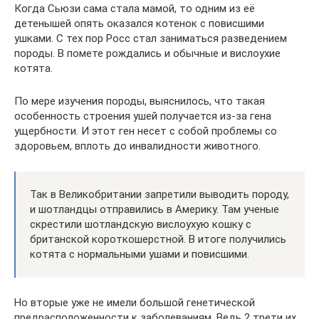
Когда Сьюзи сама стала мамой, то одним из её
детенышей опять оказался котенок с повисшими
ушками. С тех пор Росс стал заниматься разведением
породы. В помете рождались и обычные и вислоухие
котята.
По мере изучения породы, выяснилось, что такая
особенность строения ушей получается из-за гена
ущербности. И этот ген несет с собой проблемы со
здоровьем, вплоть до инвалидности животного.
Так в Великобритании запретили выводить породу,
и шотландцы отправились в Америку. Там ученые
скрестили шотландскую вислоухую кошку с
британской короткошерстной. В итоге получились
котята с нормальными ушами и повисшими.
Но вторые уже не имели большой генетической
предрасположенности к заболеваниям. Ведь 2 трети их