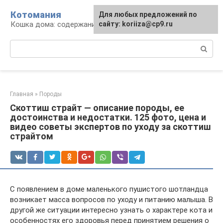
Перейти
Котомания
Для любых предложений по
к
Кошка дома: содержание и уход
сайту: koriiza@cp9.ru
контенту
Поиск:
Главная
»
Породы
Скоттиш страйт — описание породы, ее
достоинства и недостатки. 125 фото, цена и
видео советы экспертов по уходу за скоттиш
страйтом
С появлением в доме маленького пушистого шотландца
возникает масса вопросов по уходу и питанию малыша. В
другой же ситуации интересно узнать о характере кота и
особенностях его здоровья перед принятием решения о