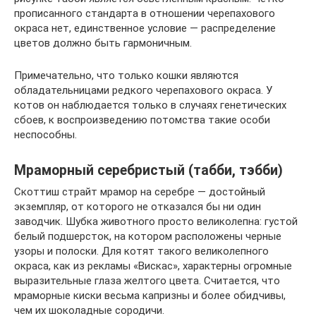
прописанного стандарта в отношении черепахового
окраса нет, единственное условие — распределение
цветов должно быть гармоничным.
Примечательно, что только кошки являются
обладательницами редкого черепахового окраса. У
котов он наблюдается только в случаях генетических
сбоев, к воспроизведению потомства такие особи
неспособны.
Мраморный серебристый (табби, тэбби)
Скоттиш страйт мрамор на серебре — достойный
экземпляр, от которого не отказался бы ни один
заводчик. Шубка животного просто великолепна: густой
белый подшерсток, на котором расположены черные
узоры и полоски. Для котят такого великолепного
окраса, как из рекламы «Вискас», характерны огромные
выразительные глаза желтого цвета. Считается, что
мраморные киски весьма капризны и более обидчивы,
чем их шоколадные сородичи.