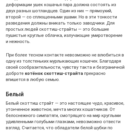
деформации ушек кошачья пара должна состоять из
двух разных шотландцев. Один из них — прямоухий,
второй — со сплющенными ушами. Но в эти тонкости
разведения должны вникать только заводчики. Для
простых людей скоттиш-страйты — это большие
пушистые круглые облачка, излучающие умиротворение
и нежность.
При более тесном контакте невозможно не влюбиться в
одну из толстеньких мурлыкающих кошечек. Благодаря
своей сообразительности, чувству такта и безграничной
доброте
котёнок скоттиш-страйта
прекрасно
впишется в любую семью.
Белый
Белый скоттиш страйт — это настоящее чудо, красивое,
утонченное животное, мечта многих кошатников. От
белоснежного симпатяги, смотрящего на мир круглыми
удивленными голубыми глазками, невозможно отвести
взгляд. Считается, что обладатели белой шубки по