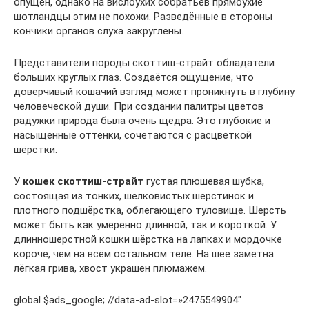
опущен, однако на вислоухих собратьев прямоухие
шотландцы этим не похожи. Разведённые в стороны
кончики органов слуха закруглены.
Представители породы скоттиш-страйт обладатели
больших круглых глаз. Создаётся ощущение, что
доверчивый кошачий взгляд может проникнуть в глубину
человеческой души. При создании палитры цветов
радужки природа была очень щедра. Это глубокие и
насыщенные оттенки, сочетаются с расцветкой
шёрстки.
У
кошек скоттиш-страйт
густая плюшевая шубка,
состоящая из тонких, шелковистых шерстинок и
плотного подшёрстка, облегающего туловище. Шерсть
может быть как умеренно длинной, так и короткой. У
длинношерстной кошки шёрстка на лапках и мордочке
короче, чем на всём остальном теле. На шее заметна
лёгкая грива, хвост украшен плюмажем.
global $ads_google; //data-ad-slot=»2475549904″