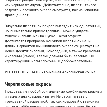
подобной расцветкой шубки, сравнивая ее с серебром
или черным жемчугом. Действительно, шерсть такого
редкого и сложного окраса смотрится, как изысканная
драгоценность.
Визуально шерстяной покров выглядит как однотонный,
но, внимательно присмотревшись, можно увидеть
тонкое «напыление» на шубке. Такой эффект
достигается прокрасом кончиков шерстинок на 1/8
длины. Вариантов шиншиллового окраса существует не
менее десяти: лиловый, шоколадный, а также кремовый
и красный (камео). Глазки должны быть зеленые. По
характеру шиншиллы спокойны и доброжелательны.
ИНТЕРЕСНО УЗНАТЬ: Утонченная Абиссинская кошка
Черепаховые окрасы
Представляет собой оригинальную комбинацию красных
и темных или кремовых пятен. Не стоит путать с
трехцветной расцветкой, так как кремовый оттенок на
рисунке табби является осветленным красным. Четко