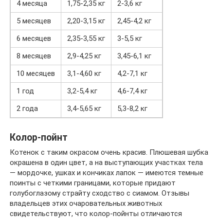
4 месяца
1,75-2,35 кг
2-3,6 кг
5 месяцев
2,20-3,15 кг
2,45-4,2 кг
6 месяцев
2,35-3,55 кг
3-5,5 кг
8 месяцев
2,9-4,25 кг
3,45-6,1 кг
10 месяцев
3,1-4,60 кг
4,2-7,1 кг
1 год
3,2-5,4 кг
4,6-7,4 кг
2 года
3,4-5,65 кг
5,3-8,2 кг
Колор-пойнт
Котенок с таким окрасом очень красив. Плюшевая шубка
окрашена в один цвет, а на выступающих участках тела
— мордочке, ушках и кончиках лапок — имеются темные
поинты с четкими границами, которые придают
голубоглазому страйту сходство с сиамом. Отзывы
владельцев этих очаровательных животных
свидетельствуют, что колор-пойнты отличаются