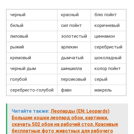
черный
красный
блю пойнт
белый
сил пойнт
коричневый
лиловый
золотистый
циннамон
рыжий
арлекин
серебристый
кремовый
дымчатый
шоколадный
черный дым
шиншилла
колор пойнт
голубой
персиковый
серый
серебристо-голубой
фавн
макрель
Читайте также:
Леопарды (EN: Leopards)
Большие кошки леопард обои, картинки,
скачать 502 обои на рабочий стол. Красивые
бесплатные фото животных для рабочего