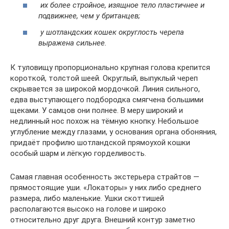
их более стройное, изящное тело пластичнее и
подвижнее, чем у британцев;
у шотландских кошек округлость черепа
выражена сильнее.
К туловищу пропорционально крупная голова крепится
короткой, толстой шеей. Округлый, выпуклый череп
скрывается за широкой мордочкой. Линия сильного,
едва выступающего подбородка смягчена большими
щеками. У самцов они полнее. В меру широкий и
недлинный нос похож на тёмную кнопку. Небольшое
углубление между глазами, у основания органа обоняния,
придаёт профилю шотландской прямоухой кошки
особый шарм и лёгкую горделивость.
Самая главная особенность экстерьера страйтов —
прямостоящие уши. «Локаторы» у них либо среднего
размера, либо маленькие. Ушки скоттишей
располагаются высоко на голове и широко
относительно друг друга. Внешний контур заметно