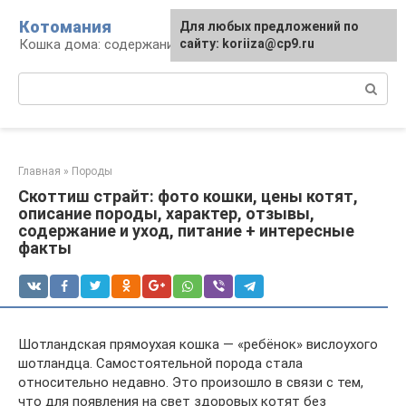
Перейти
Котомания
Для любых предложений по
к
Кошка дома: содержание и уход
сайту: koriiza@cp9.ru
контенту
Поиск:
Главная
»
Породы
Скоттиш страйт: фото кошки, цены котят,
описание породы, характер, отзывы,
содержание и уход, питание + интересные
факты
Шотландская прямоухая кошка — «ребёнок» вислоухого
шотландца. Самостоятельной порода стала
относительно недавно. Это произошло в связи с тем,
что для появления на свет здоровых котят без