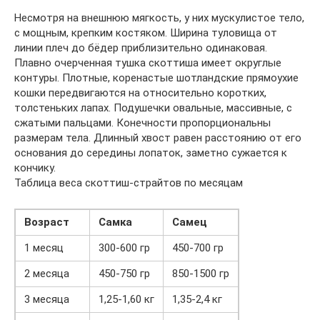
Несмотря на внешнюю мягкость, у них мускулистое тело,
с мощным, крепким костяком. Ширина туловища от
линии плеч до бёдер приблизительно одинаковая.
Плавно очерченная тушка скоттиша имеет округлые
контуры. Плотные, коренастые шотландские прямоухие
кошки передвигаются на относительно коротких,
толстеньких лапах. Подушечки овальные, массивные, с
сжатыми пальцами. Конечности пропорциональны
размерам тела. Длинный хвост равен расстоянию от его
основания до середины лопаток, заметно сужается к
кончику.
Таблица веса скоттиш-страйтов по месяцам
Возраст
Самка
Самец
1 месяц
300-600 гр
450-700 гр
2 месяца
450-750 гр
850-1500 гр
3 месяца
1,25-1,60 кг
1,35-2,4 кг