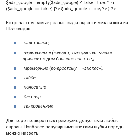
$ads_google = empty($ads_google) ? false : true; ?> if
($ads_google == false) {?> $ads_google = true; ?> } ?>
Встречаются самые разные виды окраски меха кошки из
Шотландии:
однотонные;
черепаховые (говорят, трёхцветная кошка
приносит в дом большое счастье);
мраморные (по-простому — «вискас»).
табби
полосатые
биколор
тикированные
Для короткошерстных прямоухих допустимы любые
окрасы. Наиболее популярными цветами шубки породы
можно назвать: