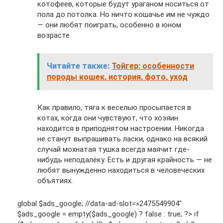
котофеев, которые будут ураганом носиться от
пола до потолка. Но ничто кошачье им не чуждо
— они любят поиграть, особенно в юном
возрасте.
Читайте также:
Тойгер: особенности
породы кошек, история, фото, уход
Как правило, тяга к веселью просыпается в
котах, когда они чувствуют, что хозяин
находится в приподнятом настроении. Никогда
не станут выпрашивать ласки, однако на всякий
случай мохнатая тушка всегда маячит где-
нибудь неподалёку. Есть и другая крайность — не
любят вынужденно находиться в человеческих
объятиях.
global $ads_google; //data-ad-slot=»2475549904″
$ads_google = empty($ads_google) ? false : true; ?> if