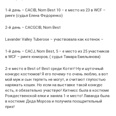
1-й день – САСIB, Nom Best 10 – е место из 23 в WCF –
ринге (судья Елена Федоренко)
2-й день – САСGCIB, Nom Best
Lavander Valley Tuberose – участвовала как котенок –
1-й день – САСJ, Nom Best, 5 – е место из 25 участников
в WCF – ринге юниоров, ( судья Тамара Емельянова)
2-е место в Best of Best среди Котят! Ну и шуточный
конкурс костюмов! Я его почему-то очень люблю, а вот
мой муж и сын терпеть не могут, и считают глупостью
наряжать кошек. Но если на выставке такой конкурс
есть, я обязательно участвую! Китнисс была в костюме
Рождественской елки и заняла 1-е место! Лаванда была
в костюме Деда Мороза и получила поощрительный
приз!