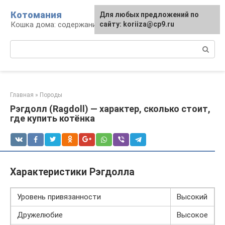
Перейти
Котомания
Для любых предложений по
к
Кошка дома: содержание и уход
сайту: koriiza@cp9.ru
контенту
Поиск:
Главная
»
Породы
Рэгдолл (Ragdoll) — характер, сколько стоит,
где купить котёнка
Характеристики Рэгдолла
Уровень привязанности
Высокий
Дружелюбие
Высокое