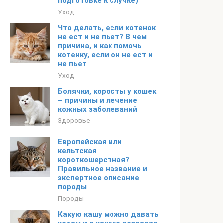
подготовке к случке)
Уход
Что делать, если котенок
не ест и не пьет? В чем
причина, и как помочь
котенку, если он не ест и
не пьет
Уход
Болячки, коросты у кошек
– причины и лечение
кожных заболеваний
Здоровье
Европейская или
кельтская
короткошерстная?
Правильное название и
экспертное описание
породы
Породы
Какую кашу можно давать