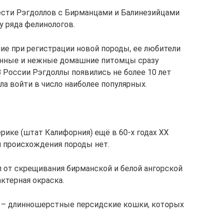
сти Рэгдоллов с Бирманцами и Балинезийцами
у ряда фелинологов.
ие при регистрации новой породы, ее любители
данные и нежные домашние питомцы сразу
 России Рэгдоллы появились не более 10 лет
ела войти в число наиболее популярных.
рике (штат Калифорния) ещё в 60-х годах ХХ
и происхождения породы нет.
л от скрещивания бирманской и белой ангорской
ктерная окраска.
а – длинношерстные персидские кошки, которых