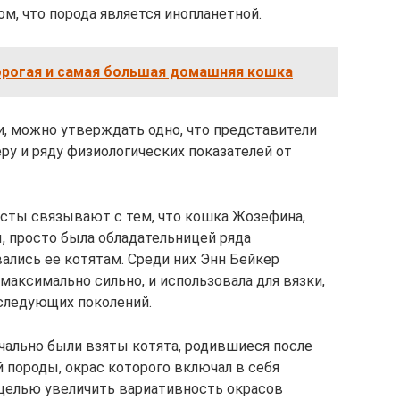
ом, что порода является инопланетной.
орогая и самая большая домашняя кошка
и, можно утверждать одно, что представители
ру и ряду физиологических показателей от
сты связывают с тем, что кошка Жозефина,
 просто была обладательницей ряда
ались ее котятам. Среди них Энн Бейкер
 максимально сильно, и использовала для вязки,
следующих поколений.
чально были взяты котята, родившиеся после
породы, окрас которого включал в себя
 целью увеличить вариативность окрасов