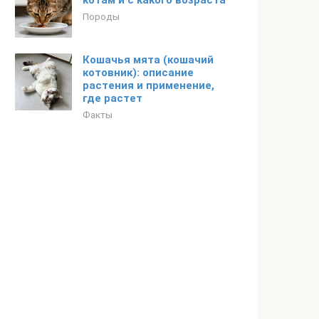
котам и с какого возраста
Породы
Кошачья мята (кошачий
котовник): описание
растения и применение,
где растет
Факты