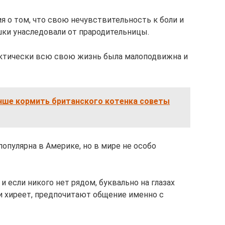
я о том, что свою нечувствительность к боли и
ки унаследовали от прародительницы.
актически всю свою жизнь была малоподвижна и
чше кормить британского котенка советы
опулярна в Америке, но в мире не особо
и если никого нет рядом, буквально на глазах
 и хиреет, предпочитают общение именно с