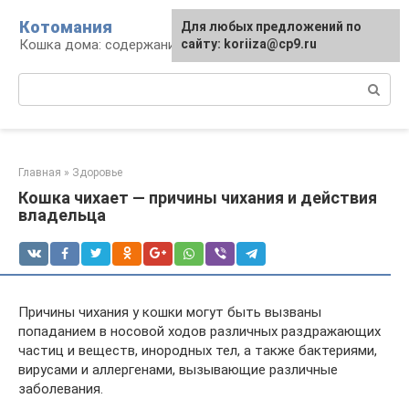
Перейти
Котомания
Для любых предложений по
к
Кошка дома: содержание и уход
сайту: koriiza@cp9.ru
контенту
Поиск:
Главная
»
Здоровье
Кошка чихает — причины чихания и действия
владельца
Причины чихания у кошки могут быть вызваны
попаданием в носовой ходов различных раздражающих
частиц и веществ, инородных тел, а также бактериями,
вирусами и аллергенами, вызывающие различные
заболевания.