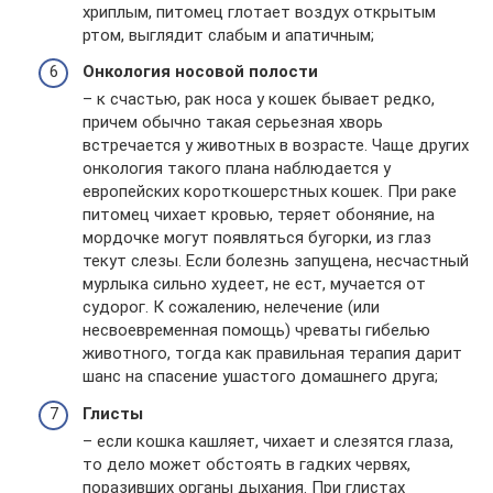
хриплым, питомец глотает воздух открытым
ртом, выглядит слабым и апатичным;
Онкология носовой полости
– к счастью, рак носа у кошек бывает редко,
причем обычно такая серьезная хворь
встречается у животных в возрасте. Чаще других
онкология такого плана наблюдается у
европейских короткошерстных кошек. При раке
питомец чихает кровью, теряет обоняние, на
мордочке могут появляться бугорки, из глаз
текут слезы. Если болезнь запущена, несчастный
мурлыка сильно худеет, не ест, мучается от
судорог. К сожалению, нелечение (или
несвоевременная помощь) чреваты гибелью
животного, тогда как правильная терапия дарит
шанс на спасение ушастого домашнего друга;
Глисты
– если кошка кашляет, чихает и слезятся глаза,
то дело может обстоять в гадких червях,
поразивших органы дыхания. При глистах