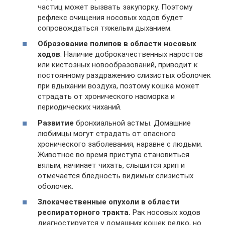
частиц может вызвать закупорку. Поэтому
рефлекс очищения носовых ходов будет
сопровождаться тяжелым дыханием.
Образование полипов в области носовых
ходов
. Наличие доброкачественных наростов
или кистозных новообразований, приводит к
постоянному раздражению слизистых оболочек
при вдыхании воздуха, поэтому кошка может
страдать от хронического насморка и
периодических чиханий.
Развитие
бронхиальной астмы. Домашние
любимцы могут страдать от опасного
хронического заболевания, наравне с людьми.
Животное во время приступа становиться
вялым, начинает чихать, слышится хрип и
отмечается бледность видимых слизистых
оболочек.
Злокачественные опухоли в области
респираторного тракта.
Рак носовых ходов
диагностируется у домашних кошек редко, но