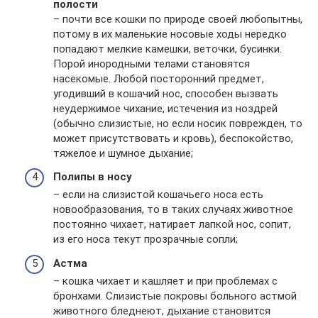
полости
– почти все кошки по природе своей любопытны,
потому в их маленькие носовые ходы нередко
попадают мелкие камешки, веточки, бусинки.
Порой инородными телами становятся
насекомые. Любой посторонний предмет,
угодивший в кошачий нос, способен вызвать
неудержимое чихание, истечения из ноздрей
(обычно слизистые, но если носик поврежден, то
может присутствовать и кровь), беспокойство,
тяжелое и шумное дыхание;
Полипы в носу
– если на слизистой кошачьего носа есть
новообразования, то в таких случаях животное
постоянно чихает, натирает лапкой нос, сопит,
из его носа текут прозрачные сопли;
Астма
– кошка чихает и кашляет и при проблемах с
бронхами. Слизистые покровы больного астмой
животного бледнеют, дыхание становится