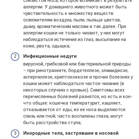
слизистой носа, которое возникает в результате
аллергии. У домашнего животного может быть
чувствительность к множеству веществ:
освежителям воздуха, пыли, пыльце цветов,
дыму, ароматическим маслам и так далее. При
аллергии кошки не только чихают, у них могут
наблюдаться истечения из глаз, высыпания на
коже, рвота, одышка;
Инфекционные недуги
вирусной, грибковой или бактериальной природы
– при ринотрахеите, бордетеллезе, хламидиозе,
аспергиллезе, криптококкозе и прочих болезнях у
кошки может наблюдаться частое чихание (в
некоторых случаях с кровью). Симптомы всех
перечисленных болезней разнятся, но есть и кое-
что общее: кошечка температурит, кашляет,
отказывается от еды, из ее носа выделяются
слизь или гной, часто воспалены глаза, могут
быть расстройства стула;
Инородные тела, застрявшие в носовой