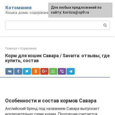
Перейти
Котомания
Для любых предложений по
к
Кошка дома: содержание и уход
сайту: koriiza@cp9.ru
контенту
Поиск:
Главная
»
Кормление
Корм для кошек Савара / Savarra: отзывы, где
купить, состав
Особенности и состав кормов Савара
Английский бренд под названием Савара выпускает
исключительно сухие корма. Продукция считается