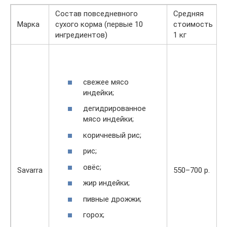
Состав повседневного
Средняя
Марка
сухого корма (первые 10
стоимость
ингредиентов)
1 кг
свежее мясо
индейки;
дегидрированное
мясо индейки;
коричневый рис;
рис;
овёс;
Savarra
550–700 р.
жир индейки;
пивные дрожжи;
горох;