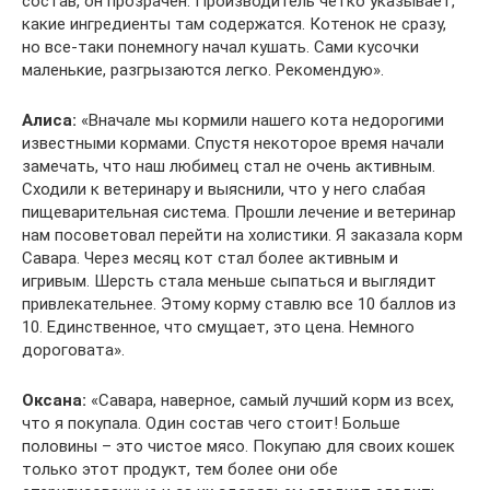
состав, он прозрачен. Производитель четко указывает,
какие ингредиенты там содержатся. Котенок не сразу,
но все-таки понемногу начал кушать. Сами кусочки
маленькие, разгрызаются легко. Рекомендую».
Алиса:
«Вначале мы кормили нашего кота недорогими
известными кормами. Спустя некоторое время начали
замечать, что наш любимец стал не очень активным.
Сходили к ветеринару и выяснили, что у него слабая
пищеварительная система. Прошли лечение и ветеринар
нам посоветовал перейти на холистики. Я заказала корм
Савара. Через месяц кот стал более активным и
игривым. Шерсть стала меньше сыпаться и выглядит
привлекательнее. Этому корму ставлю все 10 баллов из
10. Единственное, что смущает, это цена. Немного
дороговата».
Оксана:
«Савара, наверное, самый лучший корм из всех,
что я покупала. Один состав чего стоит! Больше
половины – это чистое мясо. Покупаю для своих кошек
только этот продукт, тем более они обе