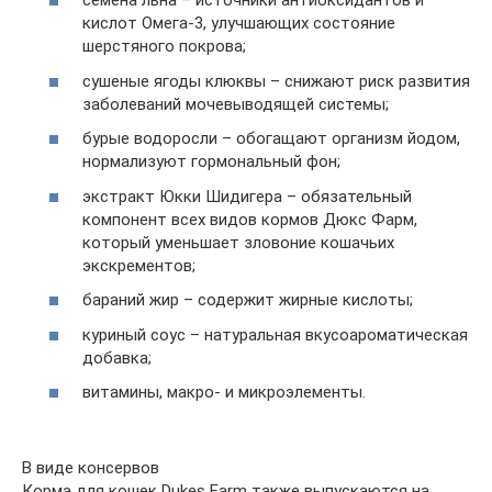
семена льна – источники антиоксидантов и
кислот Омега-3, улучшающих состояние
шерстяного покрова;
сушеные ягоды клюквы – снижают риск развития
заболеваний мочевыводящей системы;
бурые водоросли – обогащают организм йодом,
нормализуют гормональный фон;
экстракт Юкки Шидигера – обязательный
компонент всех видов кормов Дюкс Фарм,
который уменьшает зловоние кошачьих
экскрементов;
бараний жир – содержит жирные кислоты;
куриный соус – натуральная вкусоароматическая
добавка;
витамины, макро- и микроэлементы.
В виде консервов
Корма для кошек Dukes Farm также выпускаются на