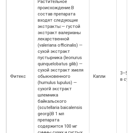
Растительное
происхождение.В
состав препарата
входят следующие
экстракты:— густой
экстракт валерианы
лекарственной
(valeriana officinalis) —
сухой экстракт
пустырника (leonurus
quinquelobatus gilib) —
сухой экстракт хмеля
3–5 к
Фитекс
обыкновенного
Капли
в сут
(humulus lupulus) —
сухогй экстракт
шлемника
байкальского
(scutellaria baicalensis
georgi)В 1 мл
препарата
содержится 100 мг
суммы сухих и густых