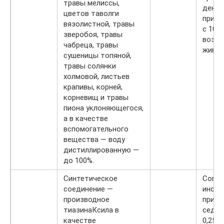
травы мелиссы,
день.
цветов таволги
приме
вязолистной, травы
с 10-
зверобоя, травы
возра
чабреца, травы
живот
сушеницы топяной,
травы солянки
холмовой, листьев
крапивы, корней,
корневищ и травы
пиона уклоняющегося,
а в качестве
вспомогательного
вещества — воду
дистиллированную —
до 100%.
Синтетическое
Согла
соединение —
инстр
производное
приме
тиазинаКсила в
седац
качестве
0,25 м