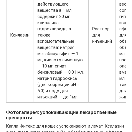
действующего
веса;
вещества в 1 мл
сопр
содержит 20 мг
гипот
ксилазина
и ана
гидрохлорида, а
Раствор
эффек
Ксилазин
также
для
для
вспомогательные
инъекций
обезд
вещества: натрия
обезб
метабисульфит — 1
мл; д
мг, кислоту лимонную
продо
— 10 мг, спирт
опера
бензиловый — 0,01 мл,
вмеша
натрия гидроокись
мл (п
(для коррекции рН =
такая
5,0) и воду для
для в
инъекций — до 1мл.
живот
Фотогалерея: успокаивающие лекарственные
препараты
Капли Фитекс для кошек успокаивают и лечат Ксилазин