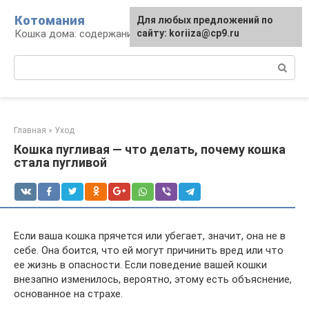
Перейти
Котомания
Для любых предложений по
к
Кошка дома: содержание и уход
сайту: koriiza@cp9.ru
контенту
Поиск:
Главная
»
Уход
Кошка пугливая — что делать, почему кошка
стала пугливой
Если ваша кошка прячется или убегает, значит, она не в
себе. Она боится, что ей могут причинить вред или что
ее жизнь в опасности. Если поведение вашей кошки
внезапно изменилось, вероятно, этому есть объяснение,
основанное на страхе.