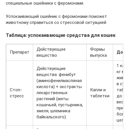
специальные ошейники с феромонами.
Успокаивающий ошейник с феромонами поможет
животному справиться со стрессовой ситуацией
Таблица: успокаивающие средства для кошек
Действующее
Формы
Препарат
Дози
вещество
выпуска
1 кап
Действующие
кг ма
вещества: фенибут
живо
(аминофенилмасляная
в сутк
кислота) + экстракты
Стоп-
Капли и
табле
лекарственных
стресс
таблетки
до 5 к
растений (мяты
весе о
кошачьей, пустырника,
при м
хмеля, шлемника
более
байкальского).
целую