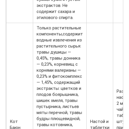
экстрактов. Не
содержит сахара и
этилового спирта.
Только растительные
компоненты,содержит
водные извлечения из
растительного сырья:
травы душицы —
0,45%, травы донника
— 0,23%, корневищ с
корнями валерианы —
0,23% и фитокомплекс
— 1,45%, содержащий
экстракты: цветков и
Разов
плодов боярышника,
насто
шишек хмеля, травы
2 мл 
пустырника, листьев
чайно
мяты перечной, травы
табле
будры плющевидной,
Кот
Настой и
штуки
травы котовника,
Баюн
таблетки
приём