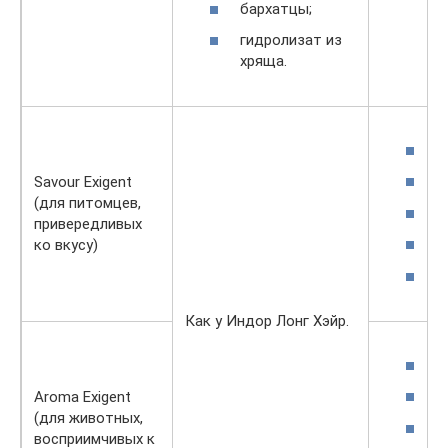
бархатцы;
гидролизат из
хряща.
3
1
Savour Exigent
(для питомцев,
7
привередливых
3
ко вкусу)
3
Как у Индор Лонг Хэйр.
3
1
Aroma Exigent
(для животных,
8
восприимчивых к