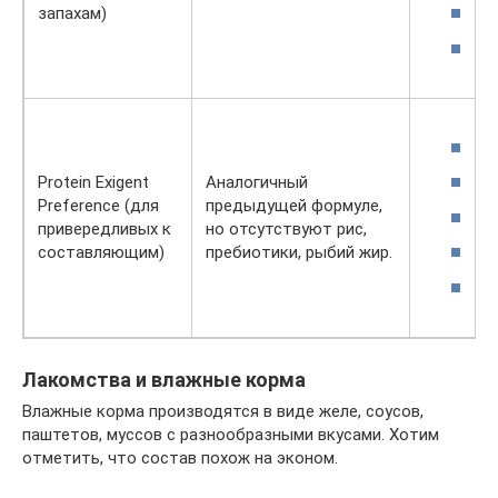
3
запахам)
3
4
1
Protein Exigent
Аналогичный
Preference (для
предыдущей формуле,
8
привередливых к
но отсутствуют рис,
3
составляющим)
пребиотики, рыбий жир.
2
Лакомства и влажные корма
Влажные корма производятся в виде желе, соусов,
паштетов, муссов с разнообразными вкусами. Хотим
отметить, что состав похож на эконом.