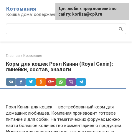
Перейти
Котомания
Для любых предложений по
к
Кошка дома: содержание и уход
сайту: koriiza@cp9.ru
контенту
Поиск:
Главная
»
Кормление
Корм для кошек Роял Канин (Royal Canin):
линейки, состав, аналоги
Роял Канин для кошек — востребованный корм для
домашних любимцев. Компания производит готовое
питание и для собак. На тематических форумах можно
найти большое количество комментариев о продукции.
Имеются как положительные, так и отрицательные.