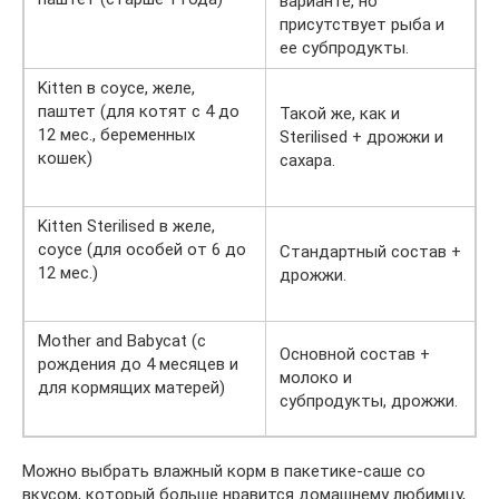
варианте, но
присутствует рыба и
ее субпродукты.
Kitten в соусе, желе,
паштет (для котят с 4 до
Такой же, как и
12 мес., беременных
Sterilised + дрожжи и
кошек)
сахара.
Kitten Sterilised в желе,
соусе (для особей от 6 до
Стандартный состав +
12 мес.)
дрожжи.
Mother and Babycat (с
Основной состав +
рождения до 4 месяцев и
молоко и
для кормящих матерей)
субпродукты, дрожжи.
Можно выбрать влажный корм в пакетике-саше со
вкусом, который больше нравится домашнему любимцу,