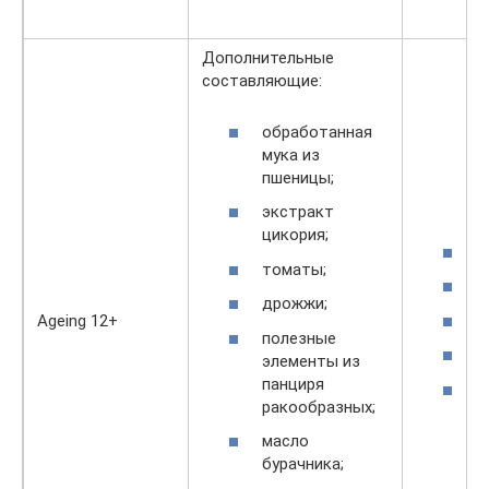
Дополнительные
составляющие:
обработанная
мука из
пшеницы;
экстракт
цикория;
3
томаты;
1
дрожжи;
5
Ageing 12+
полезные
4
элементы из
панциря
3
ракообразных;
масло
бурачника;