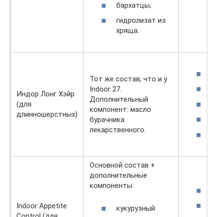
бархатцы;
гидролизат из
хряща.
3
Тот же состав, что и у
1
Indoor 27.
Индор Лонг Хэйр
Дополнительный
8
(для
компонент: масло
длинношерстных)
4
бурачника
лекарственного.
3
Основной состав +
дополнительные
компоненты:
2
1
Indoor Appetite
кукурузный
Control (для