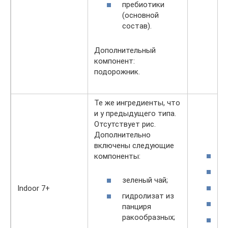
пребиотики
(основной
состав).
Дополнительный
компонент:
подорожник.
Те же ингредиенты, что
и у предыдущего типа.
Отсутствует рис.
Дополнительно
включены следующие
2
компоненты:
1
зеленый чай;
6
Indoor 7+
гидролизат из
3
панциря
ракообразных;
4