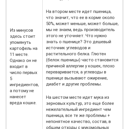
На втором месте идет пшеница,
что значит, что ее в корме около
50%, может меньше, может больше,
мы не знаем, ведь производитель
Из минусов
этого не уточняет. Что нужно
здесь стоит
знать о пшенице? Это дешевый
упомянуть
источник углеводов и
картофель на
растительного белка. Глютен
11 месте.
(белок пшеницы) часто становится
Однако он не
причиной аллергии у кошек, плохо
входит в
переваривается, а углеводы в
число первых
пшенице вызывают ожирение,
5
диабет и другие проблемы.
ингредиентов,
а потому не
нанесет
На шестом месте идет мука из
вреда кошке.
зерновых культур, это еще более
нежелательный ингредиент чем
пшеница, все те же проблемы +
непонятное качество, состав, в
общем отходы с мукомольных