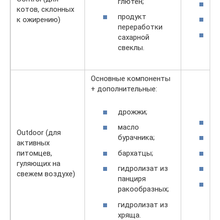
глютен;
7
котов, склонных
продукт
7
к ожирению)
переработки
3
сахарной
свеклы.
Основные компоненты
+ дополнительные:
дрожжи;
3
масло
Outdoor (для
бурачника;
2
активных
бархатцы;
7
питомцев,
гуляющих на
гидролизат из
1
свежем воздухе)
панциря
3
ракообразных;
гидролизат из
хряща.