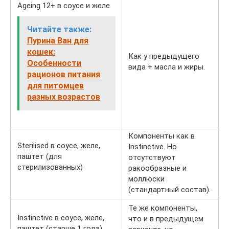
Ageing 12+ в соусе и желе
Читайте также:
Пурина Ван для
кошек:
Как у предыдущего
Особенности
вида + масла и жиры.
рационов питания
для питомцев
разных возрастов
Компоненты как в
Sterilised в соусе, желе,
Instinctive. Но
паштет (для
отсутствуют
стерилизованных)
ракообразные и
моллюски
(стандартный состав).
Те же компоненты,
Instinctive в соусе, желе,
что и в предыдущем
паштет (старше 1 года)