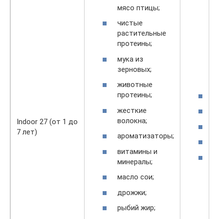
мясо птицы;
чистые
растительные
протеины;
мука из
зерновых;
животные
протеины;
2
жесткие
1
волокна;
Indoor 27 (от 1 до
7
7 лет)
ароматизаторы;
4
витамины и
4
минералы;
масло сои;
дрожжи;
рыбий жир;