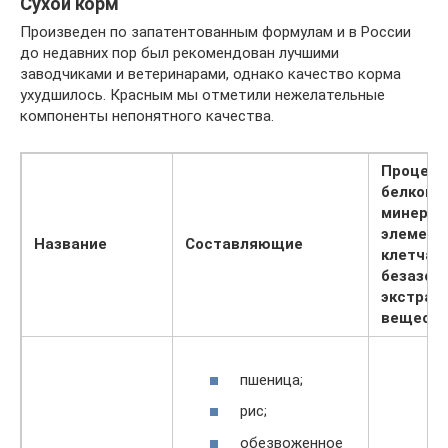
Сухой корм
Произведен по запатентованным формулам и в России
до недавних пор был рекомендован лучшими
заводчиками и ветеринарами, однако качество корма
ухудшилось. Красным мы отметили нежелательные
компоненты непонятного качества.
Процент
белков, 
минерал
элемент
Название
Составляющие
клетчатк
безазот
экстрак
вещест
пшеница;
рис;
обезвоженное