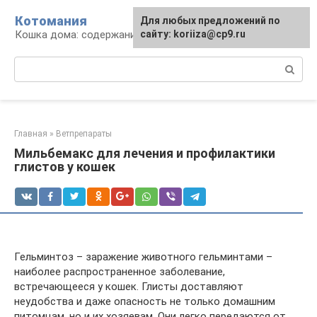
Перейти
Котомания
Для любых предложений по
к
Кошка дома: содержание и уход
сайту: koriiza@cp9.ru
контенту
Поиск:
Главная
»
Ветпрепараты
Мильбемакс для лечения и профилактики
глистов у кошек
Гельминтоз – заражение животного гельминтами –
наиболее распространенное заболевание,
встречающееся у кошек. Глисты доставляют
неудобства и даже опасность не только домашним
питомцам, но и их хозяевам. Они легко передаются от