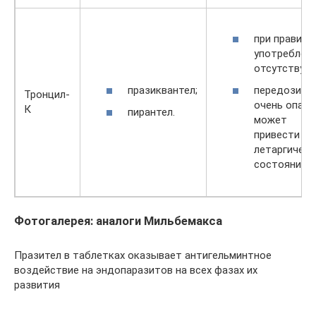
при правиль
употреблен
отсутствуют
празиквантел;
передозиро
Тронцил-
очень опасн
К
пирантел.
может
привести к
летаргичес
состоянию.
Фотогалерея: аналоги Мильбемакса
Празител в таблетках оказывает антигельминтное
воздействие на эндопаразитов на всех фазах их
развития