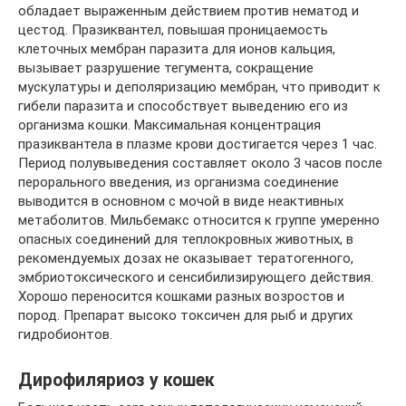
обладает выраженным действием против нематод и
цестод. Празиквантел, повышая проницаемость
клеточных мембран паразита для ионов кальция,
вызывает разрушение тегумента, сокращение
мускулатуры и деполяризацию мембран, что приводит к
гибели паразита и способствует выведению его из
организма кошки. Максимальная концентрация
празиквантела в плазме крови достигается через 1 час.
Период полувыведения составляет около 3 часов после
перорального введения, из организма соединение
выводится в основном с мочой в виде неактивных
метаболитов. Мильбемакс относится к группе умеренно
опасных соединений для теплокровных животных, в
рекомендуемых дозах не оказывает тератогенного,
эмбриотоксического и сенсибилизирующего действия.
Хорошо переносится кошками разных возростов и
пород. Препарат высоко токсичен для рыб и других
гидробионтов.
Дирофиляриоз у кошек