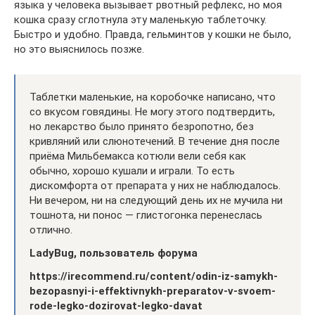
языка у человека вызывает рвотный рефлекс, но моя
кошка сразу сглотнула эту маленькую таблеточку.
Быстро и удобно. Правда, гельминтов у кошки не было,
но это выяснилось позже.
Таблетки маленькие, на коробочке написано, что
со вкусом говядины. Не могу этого подтвердить,
но лекарство было принято безропотно, без
кривляний или слюнотечений. В течение дня после
приёма Мильбемакса котюли вели себя как
обычно, хорошо кушали и играли. То есть
дискомфорта от препарата у них не наблюдалось.
Ни вечером, ни на следующий день их не мучила ни
тошнота, ни понос — глистогонка перенеслась
отлично.
LadyBug, пользователь форума
https://irecommend.ru/content/odin-iz-samykh-
bezopasnyi-i-effektivnykh-preparatov-v-svoem-
rode-legko-dozirovat-legko-davat