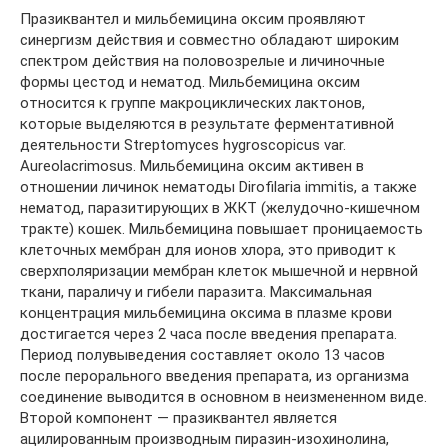
Празиквантел и мильбемицина оксим проявляют
синергизм действия и совместно обладают широким
спектром действия на половозрелые и личиночные
формы цестод и нематод. Мильбемицина оксим
относится к группе макроциклических лактонов,
которые выделяются в результате ферментативной
деятельности Streptomyces hygroscopicus var.
Aureolacrimosus. Мильбемицина оксим активен в
отношении личинок нематоды Dirofilaria immitis, а также
нематод, паразитирующих в ЖКТ (желудочно-кишечном
тракте) кошек. Мильбемицина повышает проницаемость
клеточных мембран для ионов хлора, это приводит к
сверхполяризации мембран клеток мышечной и нервной
ткани, параличу и гибели паразита. Максимальная
концентрация мильбемицина оксима в плазме крови
достигается через 2 часа после введения препарата.
Период полувыведения составляет около 13 часов
после перорального введения препарата, из организма
соединение выводится в основном в неизмененном виде.
Второй компонент — празиквантел является
ацилированным производным пиразин-изохинолина,