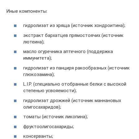
Иные компоненты:
гидролизат из хряща (источник хондроитина);
экстракт бархатцев прямостоячих (источник
лютеина);
масло огуречника аптечного (поддержка
иммунитета);
гидролизат из панциря ракообразных (источник
глюкозамина);
L.I.P. (специально отобранные белки с высокой
степенью усвояемости);
гидролизат дрожжей (источник маннановых
олигосахаридов);
томаты (источник ликопина);
фруктоолигосахариды;
консерванты;