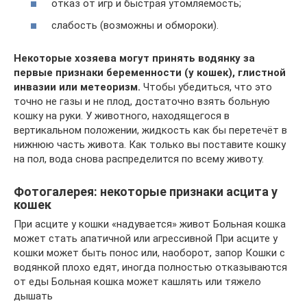
отказ от игр и быстрая утомляемость;
слабость (возможны и обмороки).
Некоторые хозяева могут принять водянку за
первые признаки беременности (у кошек), глистной
инвазии или метеоризм.
Чтобы убедиться, что это
точно не газы и не плод, достаточно взять больную
кошку на руки. У животного, находящегося в
вертикальном положении, жидкость как бы перетечёт в
нижнюю часть живота. Как только вы поставите кошку
на пол, вода снова распределится по всему животу.
Фотогалерея: некоторые признаки асцита у
кошек
При асците у кошки «надувается» живот Больная кошка
может стать апатичной или агрессивной При асците у
кошки может быть понос или, наоборот, запор Кошки с
водянкой плохо едят, иногда полностью отказываются
от еды Больная кошка может кашлять или тяжело
дышать