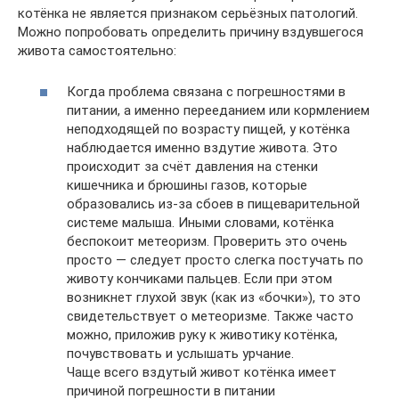
котёнка не является признаком серьёзных патологий.
Можно попробовать определить причину вздувшегося
живота самостоятельно:
Когда проблема связана с погрешностями в
питании, а именно перееданием или кормлением
неподходящей по возрасту пищей, у котёнка
наблюдается именно вздутие живота. Это
происходит за счёт давления на стенки
кишечника и брюшины газов, которые
образовались из-за сбоев в пищеварительной
системе малыша. Иными словами, котёнка
беспокоит метеоризм. Проверить это очень
просто — следует просто слегка постучать по
животу кончиками пальцев. Если при этом
возникнет глухой звук (как из «бочки»), то это
свидетельствует о метеоризме. Также часто
можно, приложив руку к животику котёнка,
почувствовать и услышать урчание.
Чаще всего вздутый живот котёнка имеет
причиной погрешности в питании