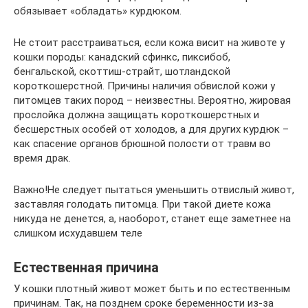
обязывает «обладать» курдюком.
Не стоит расстраиваться, если кожа висит на животе у
кошки породы: канадский сфинкс, пиксибоб,
бенгальской, скоттиш-страйт, шотландской
короткошерстной. Причины наличия обвислой кожи у
питомцев таких пород – неизвестны. Вероятно, жировая
прослойка должна защищать короткошерстных и
бесшерстных особей от холодов, а для других курдюк –
как спасение органов брюшной полости от травм во
время драк.
Важно!Не следует пытаться уменьшить отвислый живот,
заставляя голодать питомца. При такой диете кожа
никуда не денется, а, наоборот, станет еще заметнее на
слишком исхудавшем теле
Естественная причина
У кошки плотный живот может быть и по естественным
причинам. Так, на позднем сроке беременности из-за