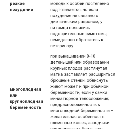
резкое
молодых особей постепенно
похудение
подтягивается; но если
похудение не связано с
диетическим рационом, у
питомца появились
подозрительные симптомы,
немедленно обратитесь к
ветеринару
при вынашивании 8-10
детенышей или образовании
крупных плодов растянутая
матка заставляет расшириться
брюшные стенки, обвиснуть
живот может и при обычной
многоплодная
беременности, если у самки
или
миниатюрное телосложение;
крупноплодная
предрасположенность к
беременность
многоплодной беременности –
желательная особенность
племенных кошек, заводчики
предпочитают брать для