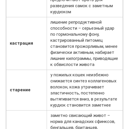
разведения самок с заметным
курдюком
лишение репродуктивной
способности – серьезный удар
по гормональному фону,
кастрированный питомец
кастрация
становится прожорливым, менее
физически активным, набирает
лишние килограммы, приводящие
к обвислости живота
у пожилых кошек неизбежно
снижается синтез коллагеновых
волокон, кожа утрачивает
старение
эластичность, постепенно
вытягивается вниз, в результате
курдюк становится заметнее
заметно свисающий живот –
норма для канадских сфинксов,
бенгальцев, британцев,