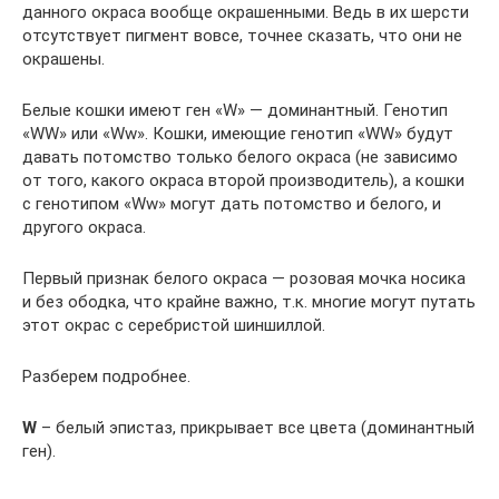
данного окраса вообще окрашенными. Ведь в их шерсти
отсутствует пигмент вовсе, точнее сказать, что они не
окрашены.
Белые кошки имеют ген «W» — доминантный. Генотип
«WW» или «Ww». Кошки, имеющие генотип «WW» будут
давать потомство только белого окраса (не зависимо
от того, какого окраса второй производитель), а кошки
с генотипом «Ww» могут дать потомство и белого, и
другого окраса.
Первый признак белого окраса — розовая мочка носика
и без ободка, что крайне важно, т.к. многие могут путать
этот окрас с серебристой шиншиллой.
Разберем подробнее.
W
– белый эпистаз, прикрывает все цвета (доминантный
ген).