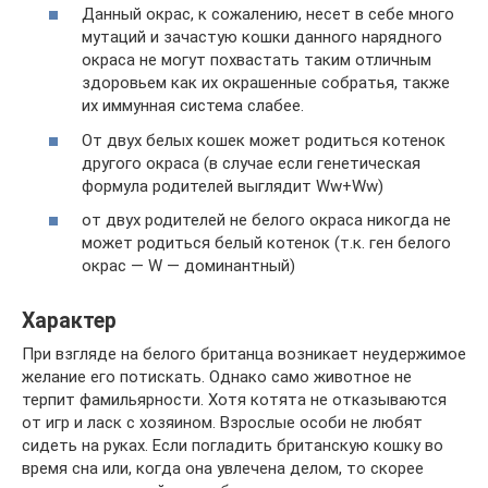
Данный окрас, к сожалению, несет в себе много
мутаций и зачастую кошки данного нарядного
окраса не могут похвастать таким отличным
здоровьем как их окрашенные собратья, также
их иммунная система слабее.
От двух белых кошек может родиться котенок
другого окраса (в случае если генетическая
формула родителей выглядит Ww+Ww)
от двух родителей не белого окраса никогда не
может родиться белый котенок (т.к. ген белого
окрас — W — доминантный)
Характер
При взгляде на белого британца возникает неудержимое
желание его потискать. Однако само животное не
терпит фамильярности. Хотя котята не отказываются
от игр и ласк с хозяином. Взрослые особи не любят
сидеть на руках. Если погладить британскую кошку во
время сна или, когда она увлечена делом, то скорее