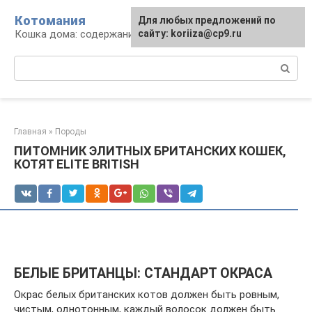
Перейти
Котомания
Для любых предложений по
к
Кошка дома: содержание и уход
сайту: koriiza@cp9.ru
контенту
Поиск:
Главная
»
Породы
ПИТОМНИК ЭЛИТНЫХ БРИТАНСКИХ КОШЕК,
КОТЯТ ELITE BRITISH
БЕЛЫЕ БРИТАНЦЫ: СТАНДАРТ ОКРАСА
Окрас белых британских котов должен быть ровным,
чистым, однотонным, каждый волосок должен быть