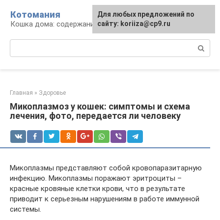
Перейти
Котомания
Для любых предложений по
к
Кошка дома: содержание и уход
сайту: koriiza@cp9.ru
контенту
Поиск:
Главная
»
Здоровье
Микоплазмоз у кошек: симптомы и схема
лечения, фото, передается ли человеку
Микоплазмы представляют собой кровопаразитарную
инфекцию. Микоплазмы поражают эритроциты –
красные кровяные клетки крови, что в результате
приводит к серьезным нарушениям в работе иммунной
системы.