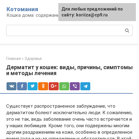
Перейти
Котомания
Для любых предложений по
к
Кошка дома: содержание и уход
сайту: koriiza@cp9.ru
контенту
Поиск:
Главная
»
Здоровье
Дерматит у кошек: виды, причины, симптомы
и методы лечения
Существует распространенное заблуждение, что
дерматитом болеют исключительно люди. К сожалению,
это не так, ведь заболевание очень часто встречается и
у наших любимцев. Кроме того, они подвержены многим
другим раздражениям на коже, особенно в определенное
время года и из-за определенных обстоятельств. В этой