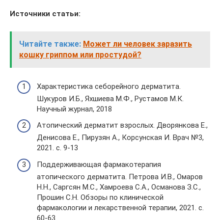
Источники статьи:
Читайте также:
Может ли человек заразить
кошку гриппом или простудой?
Характеристика себорейного дерматита.
Шукуров И.Б., Яхшиева М.Ф., Рустамов М.К.
Научный журнал, 2018
Атопический дерматит взрослых. Дворянкова Е.,
Денисова Е., Пирузян А., Корсунская И. Врач №3,
2021. с. 9-13
Поддерживающая фармакотерапия
атопического дерматита. Петрова И.В., Омаров
Н.Н., Саргсян М.С., Хамроева С.А., Османова З.С.,
Прошин С.Н. Обзоры по клинической
фармакологии и лекарственной терапии, 2021. с.
60-63