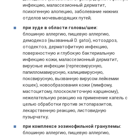
инфекцию, малассезионный дерматит,
психогенную алопецию, заболевание нижних
отделов мочевыводящих путей;
при зуде в области головы/шеи:
блошиную аллергию, пищевую аллергию,
демодекоз (вызванный D. gatoi), нотоэдроз,
отодектоз, дерматофитную инфекцию,
поверхностную и глубокую бактериальную
инфекцию кожи, малассезионный дерматит,
вирусные инфекции (герпесвирусную,
папилломавирусную, калицивирусную,
поксвирусную, вызванную вирусом лейкемии
кошек), новообразования кожи (лимфому,
мастоцитому, плоскоклеточную карциному),
нежелательную реакцию на применение капель с
целью обработки против эктопаразитов,
лекарственную реакцию, листовидную
пузырчатку;
при комплексе эозинофильной гранулемы:
блошиную аллергию, пищевую аллергию,