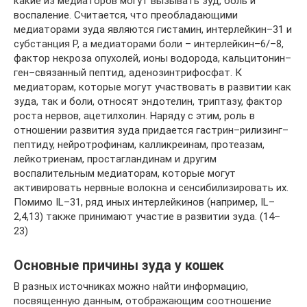
какие из медиаторов могут вызывать зуд, боль и
воспаление. Считается, что преобладающими
медиаторами зуда являются гистамин, интерлейкин–31 и
субстанция Р, а медиаторами боли – интерлейкин–6/–8,
фактор некроза опухолей, ионы водорода, кальцитонин–
ген–связанный пептид, аденозинтрифосфат. К
медиаторам, которые могут участвовать в развитии как
зуда, так и боли, относят эндотелин, триптазу, фактор
роста нервов, ацетилхолин. Наряду с этим, роль в
отношении развития зуда придается гастрин–рилизинг–
пептиду, нейротрофинам, калликреинам, протеазам,
лейкотриенам, простагландинам и другим
воспалительным медиаторам, которые могут
активировать нервные волокна и сенсибилизировать их.
Помимо IL–31, ряд иных интерлейкинов (например, IL–
2,4,13) также принимают участие в развитии зуда. (14–
23)
Основные причины зуда у кошек
В разных источниках можно найти информацию,
посвященную данным, отображающим соотношение