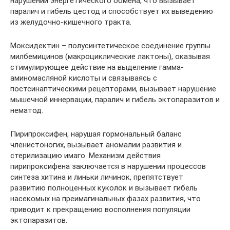
нарушении энергетического обмена, что вызывает
паралич и гибель цестод и способствует их выведению
из желудочно-кишечного тракта.
Моксидектин – полусинтетическое соединение группы
милбемицинов (макроциклические лактоны), оказывая
стимулирующее действие на выделение гамма-
аминомасляной кислоты и связываясь с
постсинаптическими рецепторами, вызывает нарушение
мышечной иннервации, паралич и гибель эктопаразитов и
нематод.
Пирипроксифен, нарушая гормональный баланс
членистоногих, вызывает аномалии развития и
стерилизацию имаго. Механизм действия
пирипроксифена заключается в нарушении процессов
синтеза хитина и линьки личинок, препятствует
развитию полноценных куколок и вызывает гибель
насекомых на преимагинальных фазах развития, что
приводит к прекращению восполнения популяции
эктопаразитов.