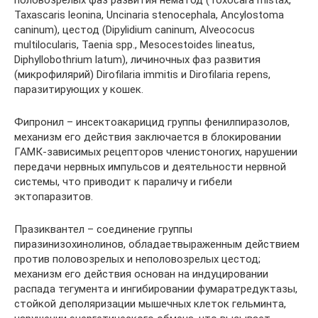
Taxascaris leonina, Uncinaria stenocephala, Ancylostoma
caninum), цестод (Dipylidium caninum, Alveococus
multilocularis, Taenia spp., Mesocestoides lineatus,
Diphyllobothrium latum), личиночных фаз развития
(микрофилярий) Dirofilaria immitis и Dirofilaria repens,
паразитирующих у кошек.
Фипронил – инсектоакарицид группы фенилпиразолов,
механизм его действия заключается в блокировании
ГАМК-зависимых рецепторов членистоногих, нарушении
передачи нервных импульсов и деятельности нервной
системы, что приводит к параличу и гибели
эктопаразитов.
Празиквантел – соединение группы
пиразинизохинолинов, обладаетвыраженным действием
против половозрелых и неполовозрелых цестод;
механизм его действия основан на индуцировании
распада тегумента и ингибировании фумаратредуктазы,
стойкой деполяризации мышечных клеток гельминта,