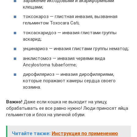
заражение иксодовыми и акариформными
клещами;
токсокароз — глистная инвазия, вызванная
гельминтом Toxocara Cati;
токсаскаридоз — инвазия глистами группы
аскарид;
унцинариоз — инвазия глистами группы нематод;
анклистомоз — инвазия червями вида
Ancylostoma tubaeforme;
дирофиляриоз — инвазия дирофиляриями,
которые поражают камеры сердца своего
хозяина.
Важно!
Даже если кошка не выходит на улицу,
обрабатывать ее все равно нужно! Люди приносят яйца
гельминтов и блох на уличной обуви.
Читайте также:
Инструкция по применению