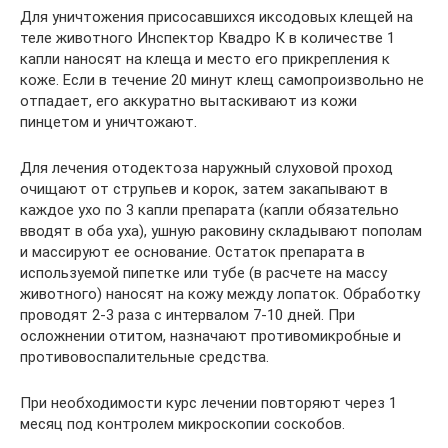
Для уничтожения присосавшихся иксодовых клещей на
теле животного Инспектор Квадро К в количестве 1
капли наносят на клеща и место его прикрепления к
коже. Если в течение 20 минут клещ самопроизвольно не
отпадает, его аккуратно вытаскивают из кожи
пинцетом и уничтожают.
Для лечения отодектоза наружный слуховой проход
очищают от струпьев и корок, затем закапывают в
каждое ухо по 3 капли препарата (капли обязательно
вводят в оба уха), ушную раковину складывают пополам
и массируют ее основание. Остаток препарата в
используемой пипетке или тубе (в расчете на массу
животного) наносят на кожу между лопаток. Обработку
проводят 2-3 раза с интервалом 7-10 дней. При
осложнении отитом, назначают противомикробные и
противовоспалительные средства.
При необходимости курс лечении повторяют через 1
месяц под контролем микроскопии соскобов.