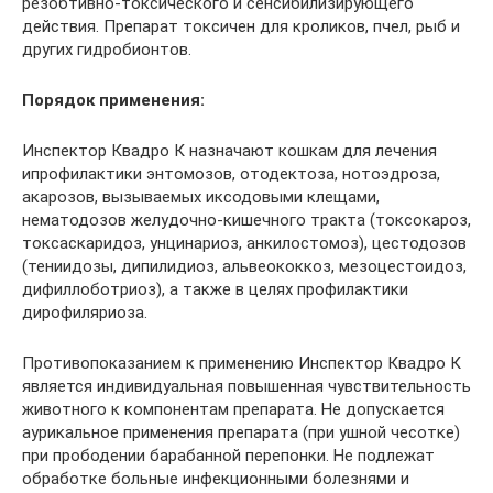
резобтивно-токсического и сенсибилизирующего
действия. Препарат токсичен для кроликов, пчел, рыб и
других гидробионтов.
Порядок применения:
Инспектор Квадро К назначают кошкам для лечения
ипрофилактики энтомозов, отодектоза, нотоэдроза,
акарозов, вызываемых иксодовыми клещами,
нематодозов желудочно-кишечного тракта (токсокароз,
токсаскаридоз, унцинариоз, анкилостомоз), цестодозов
(тениидозы, дипилидиоз, альвеококкоз, мезоцестоидоз,
дифиллоботриоз), а также в целях профилактики
дирофиляриоза.
Противопоказанием к применению Инспектор Квадро К
является индивидуальная повышенная чувствительность
животного к компонентам препарата. Не допускается
аурикальное применения препарата (при ушной чесотке)
при прободении барабанной перепонки. Не подлежат
обработке больные инфекционными болезнями и