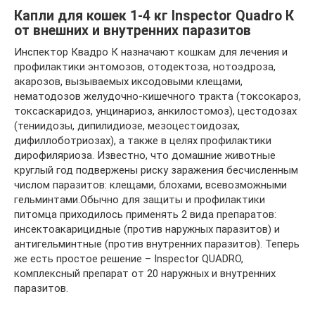
Капли для кошек 1-4 кг Inspector Quadro К
от внешних и внутренних паразитов
Инспектор Квадро К назначают кошкам для лечения и
профилактики энтомозов, отодектоза, нотоэдроза,
акарозов, вызываемых иксодовыми клещами,
нематодозов желудочно-кишечного тракта (токсокароз,
токсаскаридоз, унцинариоз, анкилостомоз), цестодозах
(тениидозы, дипилидиозе, мезоцестоидозах,
дифиллоботриозах), а также в целях профилактики
дирофиляриоза. Известно, что домашние животные
круглый год подвержены риску заражения бесчисленным
числом паразитов: клещами, блохами, всевозможными
гельминтами.Обычно для защиты и профилактики
питомца приходилось применять 2 вида препаратов:
инсектоакарицидные (против наружных паразитов) и
антигельминтные (против внутренних паразитов). Теперь
же есть простое решение – Inspector QUADRO,
комплексный препарат от 20 наружных и внутренних
паразитов.