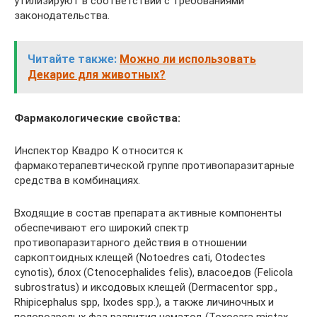
утилизируют в соответствии с требованиями
законодательства.
Читайте также:
Можно ли использовать
Декарис для животных?
Фармакологические свойства:
Инспектор Квадро К относится к
фармакотерапевтической группе противопаразитарные
средства в комбинациях.
Входящие в состав препарата активные компоненты
обеспечивают его широкий спектр
противопаразитарного действия в отношении
саркоптоидных клещей (Notoedres cati, Otodectes
cynotis), блох (Ctenocephalides felis), власоедов (Felicola
subrostratus) и иксодовых клещей (Dermacentor spp.,
Rhipicephalus spp, Ixodes spp.), а также личиночных и
половозрелых фаз развития нематод (Toxocara mistax,