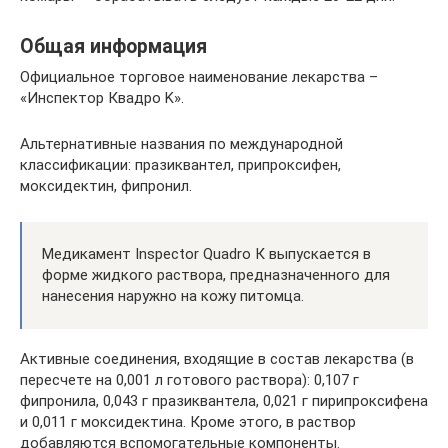
Общая информация
Официальное торговое наименование лекарства –
«Инспектор Квадро K».
Альтернативные названия по международной
классификации: празиквантел, припроксифен,
моксидектин, фипронил.
Медикамент Inspector Quadro К выпускается в
форме жидкого раствора, предназначенного для
нанесения наружно на кожу питомца.
Активные соединения, входящие в состав лекарства (в
пересчете на 0,001 л готового раствора): 0,107 г
фипронила, 0,043 г празиквантела, 0,021 г пирипроксифена
и 0,011 г моксидектина. Кроме этого, в раствор
добавляются вспомогательные компоненты.