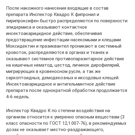
После накожного нанесения входящие в состав
препарата Инспектор Квадро К фипронил и
пирипроксифен быстро распределяются по поверхности
эпидермиса и оказывают контактное
инсектоакарицидное действие, обеспечивая
предотвращение инфестации насекомыми и клещами.
Моксидектин и празиквантел проникают в системный
кровоток, распределяются в органах и тканях и
оказывают системное противопаразитарное действие
на кишечных нематод, цестод, личинок дирофилярий,
мигрирующих в кровеносном русле, а так же
саркоптоидных, демодекозных и иксодовых клещей.
Инсектоакарицидное и антигельминтное действие
препарата после однократной обработки продолжается
4-6 недель.
Инспектор Квадро К по степени воздействия на
организм относится к умеренно опасным веществам (3
класс опасности по ГОСТ 12,1.007-76), в рекомендуемых
дозах не оказывает местно-раздражающего,