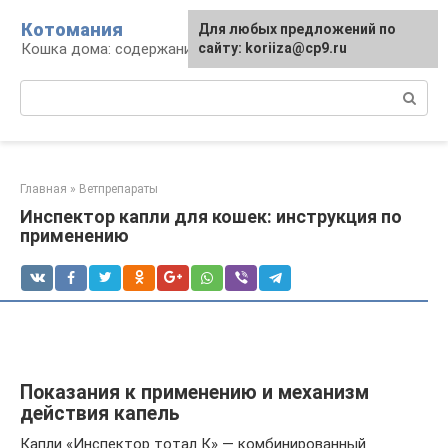
Перейти
Котомания
Для любых предложений по
к
Кошка дома: содержание и уход
сайту: koriiza@cp9.ru
контенту
Поиск:
Главная
»
Ветпрепараты
Инспектор капли для кошек: инструкция по
применению
Показания к применению и механизм
действия капель
Капли «Инспектор тотал К» — комбинированный