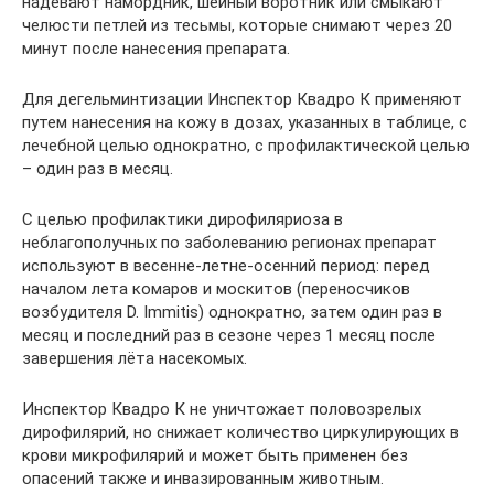
надевают намордник, шейный воротник или смыкают
челюсти петлей из тесьмы, которые снимают через 20
минут после нанесения препарата.
Для дегельминтизации Инспектор Квадро К применяют
путем нанесения на кожу в дозах, указанных в таблице, с
лечебной целью однократно, с профилактической целью
– один раз в месяц.
С целью профилактики дирофиляриоза в
неблагополучных по заболеванию регионах препарат
используют в весенне-летне-осенний период: перед
началом лета комаров и москитов (переносчиков
возбудителя D. Immitis) однократно, затем один раз в
месяц и последний раз в сезоне через 1 месяц после
завершения лёта насекомых.
Инспектор Квадро К не уничтожает половозрелых
дирофилярий, но снижает количество циркулирующих в
крови микрофилярий и может быть применен без
опасений также и инвазированным животным.