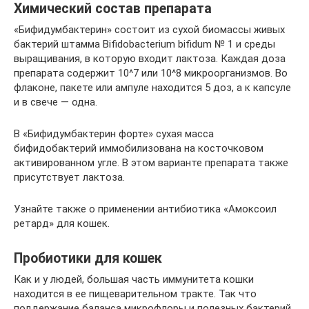
Химический состав препарата
«Бифидумбактерин» состоит из сухой биомассы живых
бактерий штамма Bifidobacterium bifidum № 1 и среды
выращивания, в которую входит лактоза. Каждая доза
препарата содержит 10^7 или 10^8 микроорганизмов. Во
флаконе, пакете или ампуле находится 5 доз, а к капсуле
и в свече — одна.
В «Бифидумбактерин форте» сухая масса
бифидобактерий иммобилизована на косточковом
активированном угле. В этом варианте препарата также
присутствует лактоза.
Узнайте также о применении антибиотика «Амоксоил
ретард» для кошек.
Пробиотики для кошек
Как и у людей, большая часть иммунитета кошки
находится в ее пищеварительном тракте. Так что
поддержание баланса микрофлоры и полезных бактерий