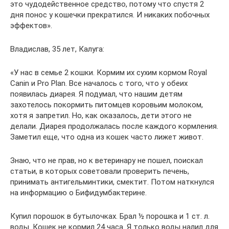
это чудодейственное средство, потому что спустя 2
дня понос у кошечки прекратился. И никаких побочных
эффектов».
Владислав, 35 лет, Калуга:
«У нас в семье 2 кошки. Кормим их сухим кормом Royal
Canin и Pro Plan. Все началось с того, что у обеих
появилась диарея. Я подумал, что нашим детям
захотелось покормить питомцев коровьим молоком,
хотя я запретил. Но, как оказалось, дети этого не
делали. Диарея продолжалась после каждого кормления.
Заметил еще, что одна из кошек часто лижет живот.
Знаю, что не прав, но к ветеринару не пошел, поискал
статьи, в которых советовали проверить печень,
принимать антигельминтики, смектит. Потом наткнулся
на информацию о Бифидумбактерине.
Купил порошок в бутылочках. Брал ½ порошка и 1 ст. л.
воды. Кошек не кормил 24 часа. Я только воды налил для