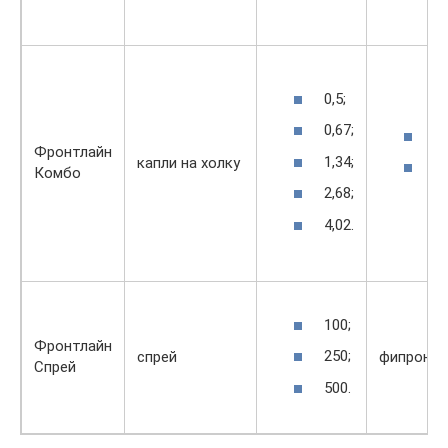
0,5;
0,67;
ф
Фронтлайн
1,34;
капли на холку
s-
Комбо
м
2,68;
4,02.
100;
Фронтлайн
250;
спрей
фипронил
Спрей
500.