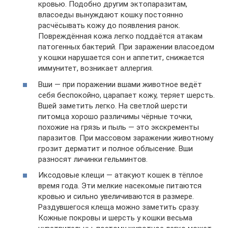
кровью. Подобно другим эктопаразитам,
власоеды вынуждают кошку постоянно
расчёсывать кожу до появления ранок.
Повреждённая кожа легко поддаётся атакам
патогенных бактерий. При заражении власоедом
у кошки нарушается сон и аппетит, снижается
иммунитет, возникает аллергия.
Вши — при поражении вшами животное ведёт
себя беспокойно, царапает кожу, теряет шерсть.
Вшей заметить легко. На светлой шерсти
питомца хорошо различимы чёрные точки,
похожие на грязь и пыль — это экскременты
паразитов. При массовом заражении животному
грозит дерматит и полное облысение. Вши
разносят личинки гельминтов.
Иксодовые клещи — атакуют кошек в тёплое
время года. Эти мелкие насекомые питаются
кровью и сильно увеличиваются в размере.
Раздувшегося клеща можно заметить сразу.
Кожные покровы и шерсть у кошки весьма