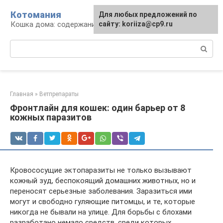
Перейти
Котомания
Для любых предложений по
к
Кошка дома: содержание и уход
сайту: koriiza@cp9.ru
контенту
Поиск:
Главная
»
Ветпрепараты
Фронтлайн для кошек: один барьер от 8
кожных паразитов
Кровососущие эктопаразиты не только вызывают
кожный зуд, беспокоящий домашних животных, но и
переносят серьезные заболевания. Заразиться ими
могут и свободно гуляющие питомцы, и те, которые
никогда не бывали на улице. Для борьбы с блохами
разработано немало средств, среди которых