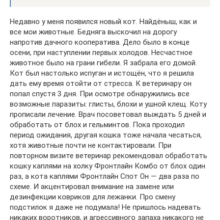
Недавно у меня появился новый кот. Найдёныш, как и
все мои животные. Бедняга выскочил на дорогу
напротив дачного кооператива. Дело было в конце
осени, при наступлении первых холодов. Несчастное
животное было на грани гибели. Я забрала его домой.
Кот был настолько испуган и истощён, что я решила
дать ему время отойти от стресса. К ветеринару он
попал спустя 3 дня. При осмотре обнаружились все
возможные паразиты: глисты, блохи и ушной клещ. Коту
прописали лечение. Врач посоветовал выждать 5 дней и
обработать от блох и гельминтов. Пока проходил
период ожидания, другая кошка тоже начала чесаться,
хотя животные почти не контактировали. При
повторном визите ветеринар рекомендовал обработать
кошку каплями на холку Фронтлайн Комбо от блох один
раз, а кота каплями Фронтлайн Спот Он — два раза по
схеме. И акцентировал внимание на замене или
дезинфекции ковриков для лежанки. Про смену
подстилок я даже не подумала! Не пришлось надевать
никаких воротников, и агрессивного запаха никакого не