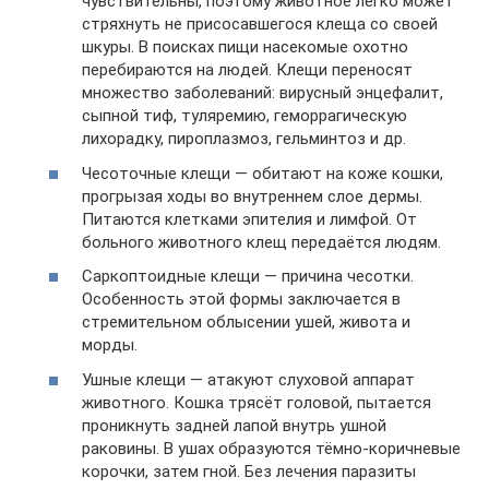
чувствительны, поэтому животное легко может
стряхнуть не присосавшегося клеща со своей
шкуры. В поисках пищи насекомые охотно
перебираются на людей. Клещи переносят
множество заболеваний: вирусный энцефалит,
сыпной тиф, туляремию, геморрагическую
лихорадку, пироплазмоз, гельминтоз и др.
Чесоточные клещи — обитают на коже кошки,
прогрызая ходы во внутреннем слое дермы.
Питаются клетками эпителия и лимфой. От
больного животного клещ передаётся людям.
Саркоптоидные клещи — причина чесотки.
Особенность этой формы заключается в
стремительном облысении ушей, живота и
морды.
Ушные клещи — атакуют слуховой аппарат
животного. Кошка трясёт головой, пытается
проникнуть задней лапой внутрь ушной
раковины. В ушах образуются тёмно-коричневые
корочки, затем гной. Без лечения паразиты