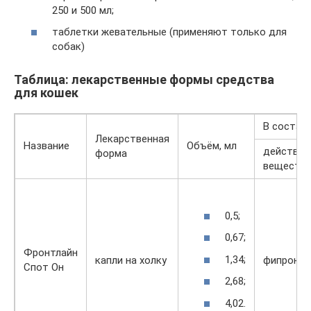
250 и 500 мл;
таблетки жевательные (применяют только для
собак)
Таблица: лекарственные формы средства
для кошек
В состав
Лекарственная
Название
Объём, мл
действу
форма
веществ
0,5;
0,67;
Фронтлайн
1,34;
капли на холку
фипронил
Спот Он
2,68;
4,02.