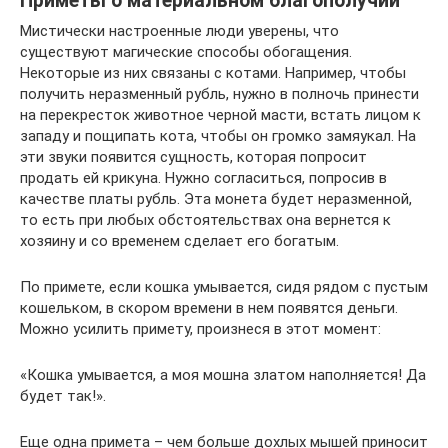
Приметы о материальном благополучии
Мистически настроенные люди уверены, что
существуют магические способы обогащения.
Некоторые из них связаны с котами. Например, чтобы
получить неразменный рубль, нужно в полночь принести
на перекресток животное черной масти, встать лицом к
западу и пощипать кота, чтобы он громко замяукал. На
эти звуки появится сущность, которая попросит
продать ей крикуна. Нужно согласиться, попросив в
качестве платы рубль. Эта монета будет неразменной,
то есть при любых обстоятельствах она вернется к
хозяину и со временем сделает его богатым.
По примете, если кошка умывается, сидя рядом с пустым
кошельком, в скором времени в нем появятся деньги.
Можно усилить примету, произнеся в этот момент:
«Кошка умывается, а моя мошна златом наполняется! Да
будет так!».
Еще одна примета – чем больше дохлых мышей приносит