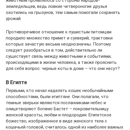
животным проявлялось со стороны народов-
земледельцев, ведь ловкие четвероногие друзья
охотились на грызунов, тем самым помогали сохранять
урожай.
Противоречивое отношение к пушистым питомцам
породило множество примет и суеверий, трактовки
которых зачастую весьма неоднозначны. Поэтому
следует разобраться в том, действительно ли
существует связь между животными и событиями,
происходящими в жизни человека, а также прояснить
для себя вопрос: черные коты в доме – что они несут?
В Египте
Первыми, кто начал наделять кошек необычайными
способностями, были египтяне. Они полагали, что
темные зверьки являются посланниками небес и
олицетворяют богиню Бастет – покровительницу
женской красоты, любви и плодородия. Египетское
божество, изображенное в виде женского тела с
кошачьей головой, считалось одной из наиболее важных