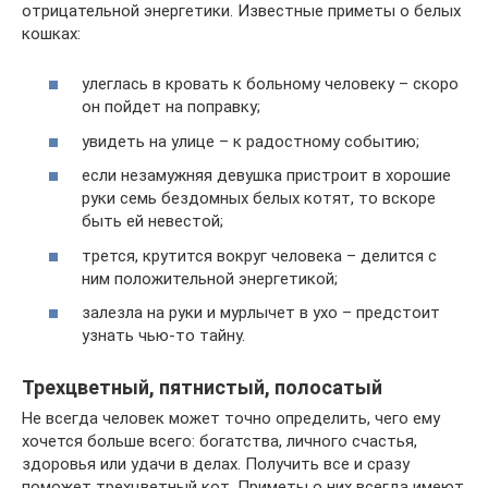
отрицательной энергетики. Известные приметы о белых
кошках:
улеглась в кровать к больному человеку – скоро
он пойдет на поправку;
увидеть на улице – к радостному событию;
если незамужняя девушка пристроит в хорошие
руки семь бездомных белых котят, то вскоре
быть ей невестой;
трется, крутится вокруг человека – делится с
ним положительной энергетикой;
залезла на руки и мурлычет в ухо – предстоит
узнать чью-то тайну.
Трехцветный, пятнистый, полосатый
Не всегда человек может точно определить, чего ему
хочется больше всего: богатства, личного счастья,
здоровья или удачи в делах. Получить все и сразу
поможет трехцветный кот. Приметы о них всегда имеют