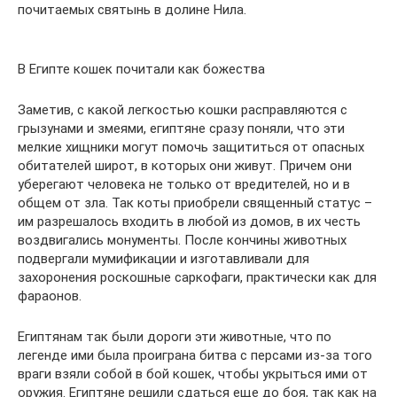
почитаемых святынь в долине Нила.
В Египте кошек почитали как божества
Заметив, с какой легкостью кошки расправляются с
грызунами и змеями, египтяне сразу поняли, что эти
мелкие хищники могут помочь защититься от опасных
обитателей широт, в которых они живут. Причем они
уберегают человека не только от вредителей, но и в
общем от зла. Так коты приобрели священный статус –
им разрешалось входить в любой из домов, в их честь
воздвигались монументы. После кончины животных
подвергали мумификации и изготавливали для
захоронения роскошные саркофаги, практически как для
фараонов.
Египтянам так были дороги эти животные, что по
легенде ими была проиграна битва с персами из-за того
враги взяли собой в бой кошек, чтобы укрыться ими от
оружия. Египтяне решили сдаться еще до боя, так как на