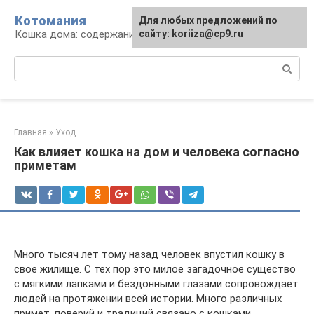
Перейти
Котомания
Для любых предложений по
к
Кошка дома: содержание и уход
сайту: koriiza@cp9.ru
контенту
Поиск:
Главная
»
Уход
Как влияет кошка на дом и человека согласно
приметам
Много тысяч лет тому назад человек впустил кошку в
свое жилище. С тех пор это милое загадочное существо
с мягкими лапками и бездонными глазами сопровождает
людей на протяжении всей истории. Много различных
примет, поверий и традиций связано с кошками.