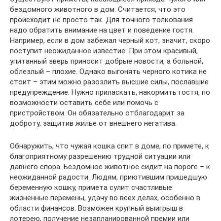
бездомного животного в дом. Считается, что это
происходит не просто так. Для точного толкования
надо обратить внимание на цвет и поведение гостя.
Например, если в дом забежал черный кот, значит, скоро
поступит неожиданное известие. При этом красивый,
упитанный зверь приносит добрые новости, а больной,
облезлый – плохие. Однако выгонять черного котика не
стоит – этим можно разозлить высшие силы, пославшие
предупреждение. Нужно приласкать, накормить гостя, по
возможности оставить себе или помочь с
пристройством. Он обязательно отблагодарит за
доброту, защитив жилье от внешнего негатива.
Обнаружить, что чужая кошка спит в доме, по примете, к
благоприятному разрешению трудной ситуации или
давнего спора. Бездомное животное сидит на пороге – к
неожиданной радости. Людям, приютившим пришедшую
беременную кошку, примета сулит счастливые
жизненные перемены, удачу во всех делах, особенно в
области финансов. Возможен крупный выигрыш в
лотерею, получение незапланированной премии или