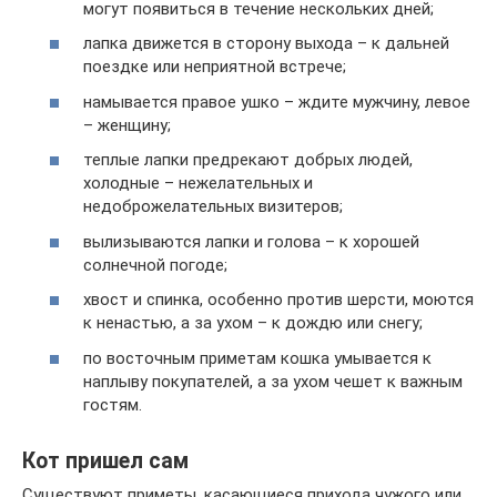
могут появиться в течение нескольких дней;
лапка движется в сторону выхода – к дальней
поездке или неприятной встрече;
намывается правое ушко – ждите мужчину, левое
– женщину;
теплые лапки предрекают добрых людей,
холодные – нежелательных и
недоброжелательных визитеров;
вылизываются лапки и голова – к хорошей
солнечной погоде;
хвост и спинка, особенно против шерсти, моются
к ненастью, а за ухом – к дождю или снегу;
по восточным приметам кошка умывается к
наплыву покупателей, а за ухом чешет к важным
гостям.
Кот пришел сам
Существуют приметы, касающиеся прихода чужого или