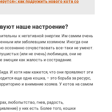
ерутся»: как подружить нового кота со
твуют наше настроение?
вительны к негативной энергии. Им самим очень
оенным или заболевшим хозяином. Иногда они
но осознанно сочувствовать все-таки не умеют.
пушистых (или не очень) любимцев, они не
 эмоции как жалость и сострадание.
бида. И хотя нам кажется, что они проявляют эти
одится еще одна кошка, – это борьба за ресурс,
ерриторию и внимание хозяев. У котов на самом
рах, любопытство, гнев, радость,
ивление) у них есть. Более того, кошки