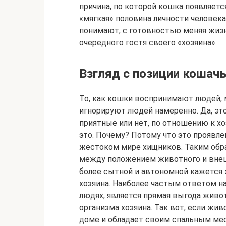
причина, по которой кошка появляетс
«мягкая» половина личности человек
понимают, с готовностью меняя жизн
очередного гостя своего «хозяина».
Взгляд с позиции кошач
То, как кошки воспринимают людей,
игнорируют людей намеренно. Да, э
приятные или нет, по отношению к хо
это. Почему? Потому что это проявле
жестоком мире хищников. Таким обр
между положением животного и внеш
более сытной и автономной кажется ж
хозяина. Наиболее частым ответом на
людях, является прямая выгода живот
организма хозяина. Так вот, если жи
доме и обладает своим спальным мес