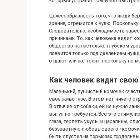
который устранит грызунов быстрее
Целесообразность того, что люди бер
зрения, стремится к нулю. Поскольку
Следовательно, необходимость заве
причинами. То, как человека видит к
общество на настолько глубоком уро
появится только под давлением нужды
отдают или же топят, поскольку не м
Как человек видит свою
Маленький, пушистый комочек счаст
свое животное. В этом нет ничего ст
В отличие от собаки, ей не нужно зан
выгул не требуется. Все это стимули
глаза, терпеть укусы и царапины, спи
беззаветную любовь своего «комочка
быть спустил на тормозах горделивы