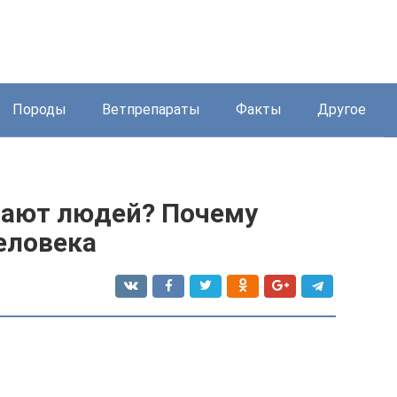
Породы
Ветпрепараты
Факты
Другое
мают людей? Почему
еловека