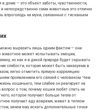
я в доме — это объект заботы, чувственности,
а и непосредственно сами животные это отлично
ь впроголодь на муки, связанные с тисканьем
ьих
 можно выразить лишь одним фактом — они
то животное может испытывать эмоции,
зяину, но как и в дикой природе будет скрывать
ние слабости, которая может быть наказуема в
азом, легко отметить прямую корреляцию
ним проявлением его связей с человеком. Чем
изнь кошачьего, тем слабее он реагирует на
 вопрос о том, почему кошки любят спать на
ного, которое получает больше тепла от
вотное получает еду вовремя, живет в теплом
том, зачем ему искать дополнительные точки