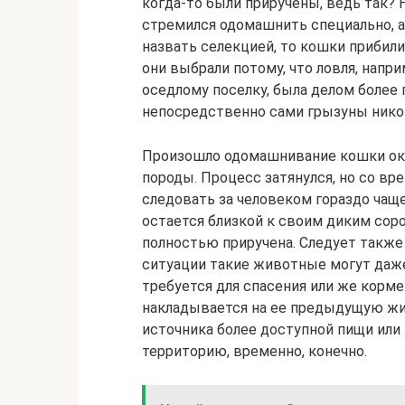
когда-то были приручены, ведь так? 
стремился одомашнить специально, 
назвать селекцией, то кошки прибили
они выбрали потому, что ловля, напр
оседлому поселку, была делом более 
непосредственно сами грызуны никог
Произошло одомашнивание кошки окол
породы. Процесс затянулся, но со вр
следовать за человеком гораздо чащ
остается близкой к своим диким соро
полностью приручена. Следует также
ситуации такие животные могут даже 
требуется для спасения или же корме
накладывается на ее предыдущую жи
источника более доступной пищи или
территорию, временно, конечно.