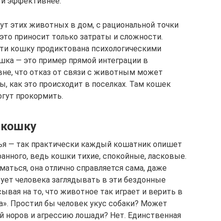
 и эффективнее.
ут этих животных в дом, с рациональной точки
 это приносит только затраты и сложности.
сти кошку продиктована психологическими
ошка — это пример прямой интеграции в
вне, что отказ от связи с животным может
, как это происходит в поселках. Там кошек
огут прокормить.
 кошку
ья — так практически каждый кошатник опишет
ранного, ведь кошки тихие, спокойные, ласковые.
иматься, она отлично справляется сама, даже
рует человека заглядывать в эти бездонные
сывая на то, что животное так играет и верить в
». Простил бы человек укус собаки? Может
й норов и агрессию лошади? Нет. Единственная