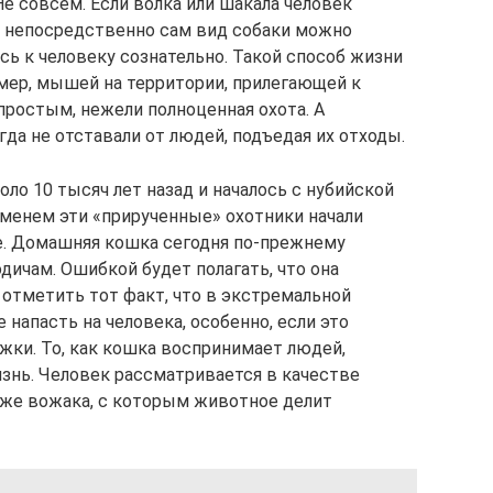
Не совсем. Если волка или шакала человек
а непосредственно сам вид собаки можно
сь к человеку сознательно. Такой способ жизни
имер, мышей на территории, прилегающей к
простым, нежели полноценная охота. А
да не отставали от людей, подъедая их отходы.
о 10 тысяч лет назад и началось с нубийской
еменем эти «прирученные» охотники начали
е. Домашняя кошка сегодня по-прежнему
дичам. Ошибкой будет полагать, что она
 отметить тот факт, что в экстремальной
напасть на человека, особенно, если это
жки. То, как кошка воспринимает людей,
знь. Человек рассматривается в качестве
 же вожака, с которым животное делит