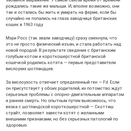
забавное выражение. У самой Сьюзи время от времени
рождались такие же малыши. И, вполне возможно, они
так и остались бы жить и умирать на ферме, если бы
случайно не попались на глаза заводчице британских
кошек в 1963 году.
Мэри Росс (так звали заводчицу) сразу смекнула, что
это не просто физический изъян, и стала работать над
новой породой. В результате сведения с британским
голубым котом и короткошерстной британской
кошечкой родились котята — первые представители
вислоухих шотландцев.
За вислоухость отвечает определенный ген — Fd. Если
он присутствует у обоих родителей, их потомство ждут
серьезные проблемы с опорно-двигательным аппаратом
и ранняя смерть. Но опытным путем выяснилось, что
вязка с шотландской короткошерстной — Скоттиш
страйт, позволяет завести котят с желанными
внешними признаками, но без серьезных патологий по
здоровью.