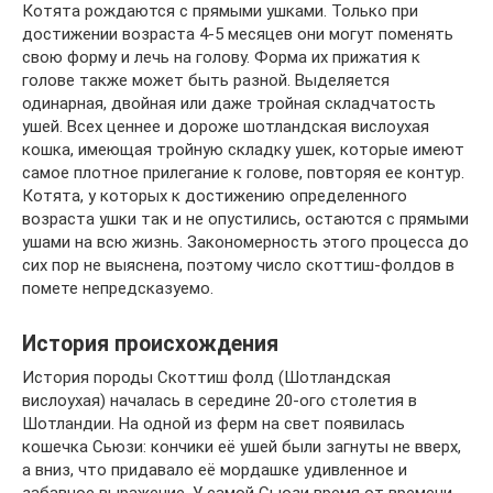
Котята рождаются с прямыми ушками. Только при
достижении возраста 4-5 месяцев они могут поменять
свою форму и лечь на голову. Форма их прижатия к
голове также может быть разной. Выделяется
одинарная, двойная или даже тройная складчатость
ушей. Всех ценнее и дороже шотландская вислоухая
кошка, имеющая тройную складку ушек, которые имеют
самое плотное прилегание к голове, повторяя ее контур.
Котята, у которых к достижению определенного
возраста ушки так и не опустились, остаются с прямыми
ушами на всю жизнь. Закономерность этого процесса до
сих пор не выяснена, поэтому число скоттиш-фолдов в
помете непредсказуемо.
История происхождения
История породы Скоттиш фолд (Шотландская
вислоухая) началась в середине 20-ого столетия в
Шотландии. На одной из ферм на свет появилась
кошечка Сьюзи: кончики её ушей были загнуты не вверх,
а вниз, что придавало её мордашке удивленное и