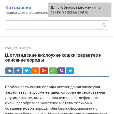
Перейти
Котомания
Для любых предложений по
к
Кошка дома: содержание и уход
сайту: koriiza@cp9.ru
контенту
Поиск:
Главная
»
Породы
Шотландские вислоухие кошки: характер и
описание породы
Особенность кошки породы шотландская вислоухая
заключается в форме ее ушей, которая не свойственна
другим кошкам, когда-то она считалась дефектом,
очень преобразила животное и стала толчком к
создания новой породы. Она была сформирована с
участием Британских и Американских короткошерстных