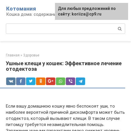
Перейти
Котомания
Для любых предложений по
к
Кошка дома: содержание и уход
сайту: koriiza@cp9.ru
контенту
Поиск:
Главная
»
Здоровье
Ушные клещи у кошек: Эффективное лечение
отодектоза
Если вашу домашнюю кошку явно беспокоят уши, то
наиболее вероятной причиной дискомфорта может быть
отодектоз, который вызывают клещи. В таком случае
питомцу требуется незамедлительная помощь.
Заражение ушными паразитами резко снижает уровень