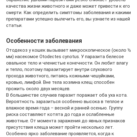
качества жизни животного и даже может привести к его
смерти. Как определить симптомы заболевания и какими
препаратами успешно вылечить его, вы узнаете из нашей
статьи.
Особенности заболевания
Отодекоз у кошек вызывает микроскопическое (около ½
мм) насекомое Otodectes cynotus. У паразита белесое
овальное тело и членистые конечности. Он любит влагу
и тепло, поэтому паразитирует внутри слухового
прохода животного, питаясь кожными чешуйками,
кровью, лимфой. Вне тела хозяина клещ способен
прожить около двух месяцев.
В большинстве случаев паразит поражает оба уха кота.
Вероятность заразиться особенно высока в теплое и
влажное время года – весной и ранней осенью. Группу
риска составляют котята до года и ослабленные
животные. От момента заражения до явных признаков
присутствия клеща может пройти несколько лет.
Особенно ярко заболевание проявляется, когда к