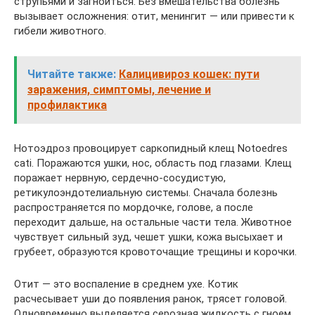
струпьями и загноиться. Без вмешательства болезнь
вызывает осложнения: отит, менингит — или привести к
гибели животного.
Читайте также:
Калицивироз кошек: пути
заражения, симптомы, лечение и
профилактика
Нотоэдроз провоцирует саркопидный клещ Notoedres
cati. Поражаются ушки, нос, область под глазами. Клещ
поражает нервную, сердечно-сосудистую,
ретикулоэндотелиальную системы. Сначала болезнь
распространяется по мордочке, голове, а после
переходит дальше, на остальные части тела. Животное
чувствует сильный зуд, чешет ушки, кожа высыхает и
грубеет, образуются кровоточащие трещины и корочки.
Отит — это воспаление в среднем ухе. Котик
расчесывает уши до появления ранок, трясет головой.
Одновременно выделяется серозная жидкость с гноем.