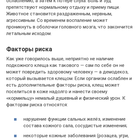
ослаблению, а затем к потере слуха. Боль и зуд
препятствуют нормальному отдыху и приему пищи.
Животное становится раздраженным, нервным,
агрессивным. Со временем воспаление может
проникнуть в оболочки головного мозга, что закончится
летальным исходом.
Факторы риска
Как уже говорилось выше, неприятно не наличие
подкожного клеща как такового — сам по себе он не
может повредить здоровому человеку — а демодекоз,
который вызывается клещом. Если организм ослаблен и
есть дополнительные факторы риска, клещ может
поселиться в коже надолго и нанести своему
«кормильцу» немалый душевный и физический урон. К
факторам риска относятся:
нарушение функции сальных желёз, изменение
состава кожного сала, сосудистые изменения;
некоторые кожные заболевания (розацеа, угри,