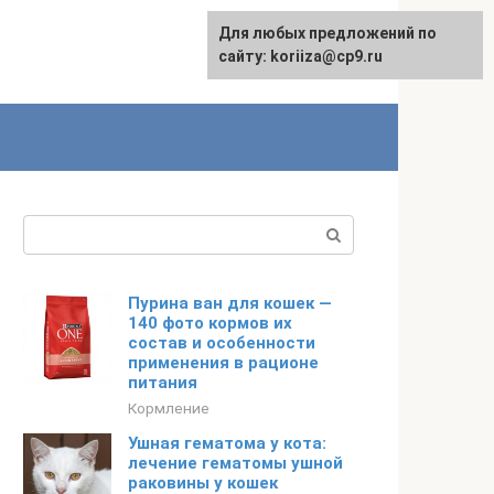
Для любых предложений по
сайту: koriiza@cp9.ru
Поиск:
Пурина ван для кошек —
140 фото кормов их
состав и особенности
применения в рационе
питания
Кормление
Ушная гематома у кота:
лечение гематомы ушной
раковины у кошек