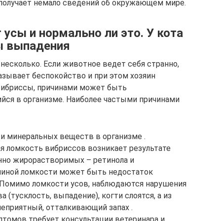
 получает немало сведений об окружающем мире.
усы и нормально ли это. У кота
ы выпадения
несколько. Если животное ведет себя странно,
зывает беспокойство и при этом хозяин
вибриссы, причинами может быть
йся в организме. Наиболее частыми причинами
 минеральных веществ в организме .
 ломкость вибриссов возникает результате
нно жирорастворимых – ретинола и
чиной ломкости может быть недостаток
. Помимо ломкости усов, наблюдаются нарушения
 (тусклость, выпадение), когти слоятся, а из
неприятный, отталкивающий запах .
томов требует консультации ветеринара и