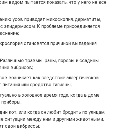
им видом пытается показать, что у него не все
ению усов приводят микоскопия, дерматиты,
 с эпидермисом. К проблеме присоединяется
раснение;
икроспория становятся причиной выпадения
Различные травмы, раны, порезы и ссадины
ние вибрисов;
усов возникает как следствие аллергической
т питания или средство гигиены;
туально в холодное время года, когда в доме
 приборы;
дин кот, или когда он любит бродить по улицам,
ые ситуации между ним и другими животными.
ют свои вибриссы;