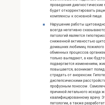
проведения диагностические 
будет откорректировать раци
комплексы к основной пище.
Нарушение работы щитовидно
всегда негативно сказываются
патологий является гипотерио
сниженной активностью щитов
домашних любимиц пожилого 
обменных процессов организм
только выпадают, а как-будт
подвергается изменениям, жи
повышается, возникает поли
страдать от анорексии. Гипот
диспепсическими расстройст
профузным поносом . Самолеч
причиной летального исхода ж
квалифицированному врачу. Э
патологии, а также разработа