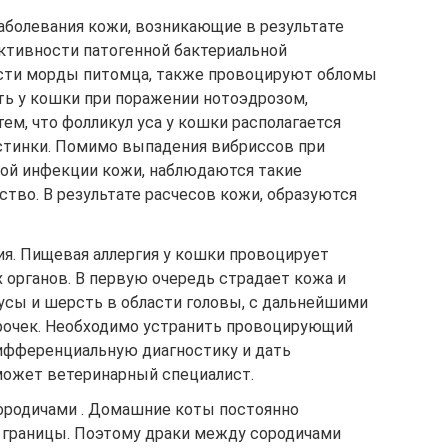
аболевания кожи, возникающие в результате
активности патогенной бактериальной
асти морды питомца, также провоцируют обломы
ть у кошки при поражении нотоэдрозом,
тем, что фолликул уса у кошки располагается
стинки. Помимо выпадения вибриссов при
ной инфекции кожи, наблюдаются такие
ство. В результате расчесов кожи, образуются
ия. Пищевая аллергия у кошки провоцирует
 органов. В первую очередь страдает кожа и
сы и шерсть в области головы, с дальнейшими
рочек. Необходимо устранить провоцирующий
ифференциальную диагностику и дать
может ветеринарный специалист.
сородичами . Домашние коты постоянно
 границы. Поэтому драки между сородичами