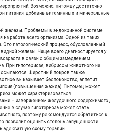
мероприятий. Возможно, питомцу достаточно
он питания, добавив витаминные и минеральные
й железы. Проблемы в эндокринной системе
 на работе всего организма. Одной из таких
з. Это патологический процесс, обусловленный
идной железы. Чаще всего диагностируется у
возраста в связи с общим замедлением
а. При гипотериозе, вибриссы животного не
о осыпаются. Шерстный покров также
вотное выказывает беспокойство, аппетит
дипсия (повышенная жажда). Питомец может
ериоз может характеризоваться
вами – извержением желудочного содержимого ,
ение в случае гипотериоза может стать
ивотного, поэтому рекомендуется обратиться к
то позволит оценить степень запущенности
ть адекватную схему терапии.