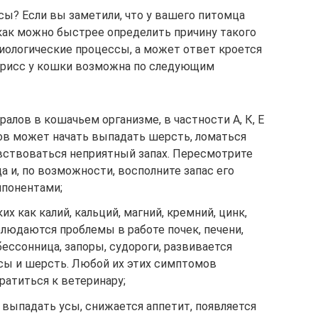
сы? Если вы заметили, что у вашего питомца
как можно быстрее определить причину такого
зиологические процессы, а может ответ кроется
ибрисс у кошки возможна по следующим
алов в кошачьем организме, в частности А, К, Е
сов может начать выпадать шерсть, ломаться
чувствоваться неприятный запах. Пересмотрите
а и, по возможности, восполните запас его
понентами;
х как калий, кальций, магний, кремний, цинк,
аблюдаются проблемы в работе почек, печени,
бессонница, запоры, судороги, развивается
сы и шерсть. Любой их этих симптомов
ратиться к ветеринару;
 выпадать усы, снижается аппетит, появляется