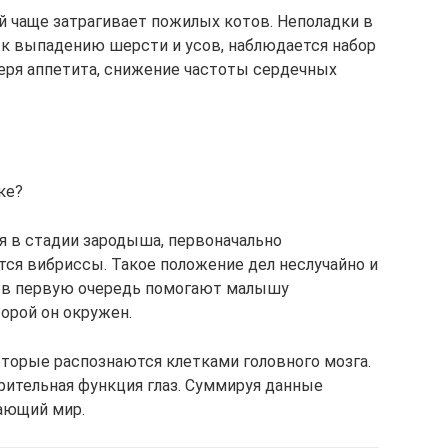
ий чаще затрагивает пожилых котов. Неполадки в
к выпадению шерсти и усов, наблюдается набор
теря аппетита, снижение частоты сердечных
ке?
ся в стадии зародыша, первоначально
ся вибриссы. Такое положение дел неслучайно и
ы в первую очередь помогают малышу
торой он окружен.
торые распознаются клетками головного мозга.
рительная функция глаз. Суммируя данные
ающий мир.