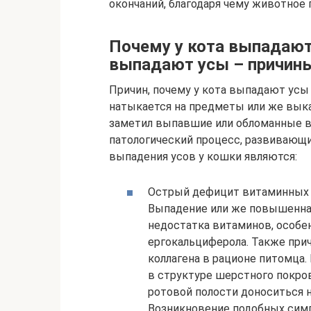
окончаний, благодаря чему животное
Почему у кота выпадают 
выпадают усы – причин
Причин, почему у кота выпадают усы 
натыкается на предметы или же выка
заметил выпавшие или обломанные 
патологический процесс, развивающи
выпадения усов у кошки являются:
Острый дефицит витаминных и
Выпадение или же повышенная
недостатка витаминов, особе
ергокальциферола. Также при
коллагена в рационе питомца
в структуре шерстного покрова
ротовой полости доноситься 
Возникновение подобных симп