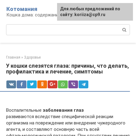
Перейти
Котомания
Для любых предложений по
к
Кошка дома: содержание и уход
сайту: koriiza@cp9.ru
контенту
Поиск:
Главная
»
Здоровье
У кошки слезятся глаза: причины, что делать,
профилактика и лечение, симптомы
Воспалительные
заболевания глаз
развиваются вследствие специфической реакции
организма на повреждение или внедрение чужеродного
агента, и составляют основную часть всей
офтальмологической патологии. При отсутствии лечения