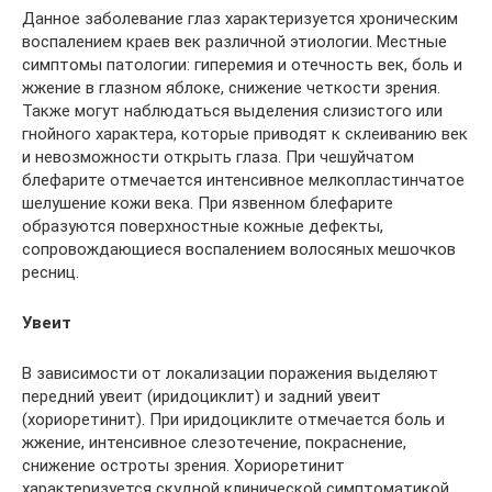
Данное заболевание глаз характеризуется хроническим
воспалением краев век различной этиологии. Местные
симптомы патологии: гиперемия и отечность век, боль и
жжение в глазном яблоке, снижение четкости зрения.
Также могут наблюдаться выделения слизистого или
гнойного характера, которые приводят к склеиванию век
и невозможности открыть глаза. При чешуйчатом
блефарите отмечается интенсивное мелкопластинчатое
шелушение кожи века. При язвенном блефарите
образуются поверхностные кожные дефекты,
сопровождающиеся воспалением волосяных мешочков
ресниц.
Увеит
В зависимости от локализации поражения выделяют
передний увеит (иридоциклит) и задний увеит
(хориоретинит). При иридоциклите отмечается боль и
жжение, интенсивное слезотечение, покраснение,
снижение остроты зрения. Хориоретинит
характеризуется скудной клинической симптоматикой.