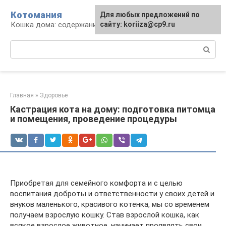
Перейти
Котомания
Для любых предложений по
к
Кошка дома: содержание и уход
сайту: koriiza@cp9.ru
контенту
Поиск:
Главная
»
Здоровье
Кастрация кота на дому: подготовка питомца
и помещения, проведение процедуры
Приобретая для семейного комфорта и с целью
воспитания доброты и ответственности у своих детей и
внуков маленького, красивого котенка, мы со временем
получаем взрослую кошку. Став взрослой кошка, как
всякое взрослое животное, начинает проявлять свои