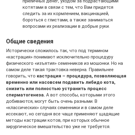
приличных денег, уходом за подрастающими
котятами в связи с тем, что Вам придется
следить за их кормлением, вакцинацией,
бороться с глистами, а также заниматься
вопросами их реализации в добрые руки.
Общие сведения
Исторически сложилось так, что под термином
«кастрация» понимают исключительно процедуру
физического «изъятия» семенников из мошонки. Но на
самом деле такая трактовка неверна. Правильнее
говорить, что
кастрация – процедура, позволяющая
временно или насовсем подавить либидо кота,
снизить или полностью устранить процесс
сперматогенеза.
А вот способы, которыми этого
добиваются, могут быть очень разными. В
«классических» случаях семенники и в самом деле
иссекают, но сегодня все чаще применяют щадящие
методы кастрации котов, при которых обычное
хирургическое вмешательство уже не требуется.