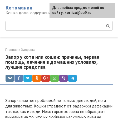
Перейти
Котомания
Для любых предложений по
к
Кошка дома: содержание и уход
сайту: koriiza@cp9.ru
контенту
Поиск:
Главная
»
Здоровье
Запор у кота или кошки: причины, первая
помощь, лечение в домашних условиях,
лучшие средства
Запор является проблемой не только для людей, но и
для животных. Кошки страдают от задержки дефекации
так же, как и люди. Некоторые хозяева не обращают
внимания на то, что их любимец несколько дней не