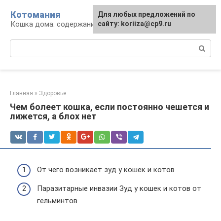
Перейти
Котомания
Для любых предложений по
к
Кошка дома: содержание и уход
сайту: koriiza@cp9.ru
контенту
Поиск:
Главная
»
Здоровье
Чем болеет кошка, если постоянно чешется и
лижется, а блох нет
От чего возникает зуд у кошек и котов
Паразитарные инвазии Зуд у кошек и котов от
гельминтов