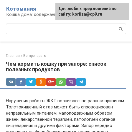
Перейти
Котомания
Для любых предложений по
к
Кошка дома: содержание и уход
сайту: koriiza@cp9.ru
контенту
Поиск:
Главная
»
Ветпрепараты
Чем кормить кошку при запоре: список
полезных продуктов
Нарушения работы ЖКТ возникают по разным причинам.
Толстокишечный стаз может быть спровоцирован
неправильным питанием, малоподвижным образом
жизни, лекарственной терапией, патологией органов
пищеварения и другими факторами. Запор нередко
возникает на фоне беременности, после родов и