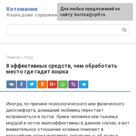
Перейти
Котомания
Для любых предложений по
к
Кошка дома: содержание и уход
сайту: koriiza@cp9.ru
контенту
Поиск:
Главная
»
Уход
8 эффективных средств, чем обработать
место где гадит кошка
Иногда, по причине психологического или физического
дискомфорта, домашний любимец перестает
испражняться в лоток. Крики человека или тыканье
мордой в лоток малоэффективны в данном случае, а вот
внимательное отношение хозяина поможет в
кратчайшие сроки исправить ситуацию — об этом и