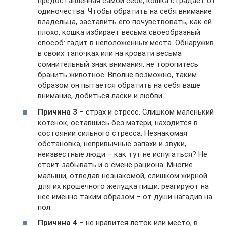
предоставленная самой себе, кошка страдает от
одиночества. Чтобы обратить на себя внимание
владельца, заставить его почувствовать, как ей
плохо, кошка избирает весьма своеобразный
способ: гадит в неположенных места. Обнаружив
в своих тапочках или на кровати весьма
сомнительный знак внимания, не торопитесь
бранить животное. Вполне возможно, таким
образом он пытается обратить на себя ваше
внимание, добиться ласки и любви.
Причина 3
– страх и стресс. Слишком маленький
котенок, оставшись без матери, находится в
состоянии сильного стресса. Незнакомая
обстановка, непривычные запахи и звуки,
неизвестные люди – как тут не испугаться? Не
стоит забывать и о смене рациона. Многие
малыши, отведав незнакомой, слишком жирной
для их крошечного желудка пищи, реагируют на
нее именно таким образом – от души нагадив на
пол.
Причина 4
– не нравится лоток или место, в