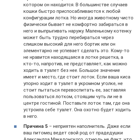
котором он находится. В большинстве случаев
кошки быстро приспосабливаются к любой
конфигурации лотка. Но иногда животному чисто
физически бывает не комфортно забираться в
него и выпрыгивать наружу. Маленькому котенку
может быть трудно перебираться через
слишком высокий для него бортик или он
элементарно не успевает сделать это. Кому-то
не нравится находящаяся в лотке решетка, а
кто-то, напротив, не представляет, как можно
ходить в туалет без нее. Большое значение
имеет и место, где стоит лоток. Если ваша киса
упорно ходит в туалет в укромном уголке, не
стоит пытаться перевоспитать ее, заставляя
пользоваться лотком, стоящим чуть ли не в
центре гостиной. Поставьте лоток там, где она
устроила себе туалет. Она охотно будет ходить
в него.
Причина 5
– неприятен наполнитель. Даже если
ваш питомец ведет свой род от прадедушки
Александра Македонского, отнюдь не факт, что