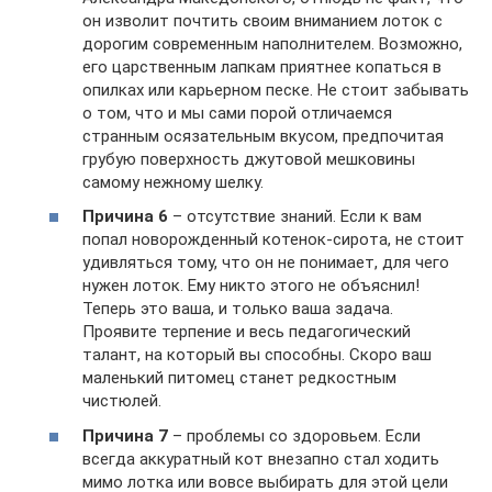
он изволит почтить своим вниманием лоток с
дорогим современным наполнителем. Возможно,
его царственным лапкам приятнее копаться в
опилках или карьерном песке. Не стоит забывать
о том, что и мы сами порой отличаемся
странным осязательным вкусом, предпочитая
грубую поверхность джутовой мешковины
самому нежному шелку.
Причина 6
– отсутствие знаний. Если к вам
попал новорожденный котенок-сирота, не стоит
удивляться тому, что он не понимает, для чего
нужен лоток. Ему никто этого не объяснил!
Теперь это ваша, и только ваша задача.
Проявите терпение и весь педагогический
талант, на который вы способны. Скоро ваш
маленький питомец станет редкостным
чистюлей.
Причина 7
– проблемы со здоровьем. Если
всегда аккуратный кот внезапно стал ходить
мимо лотка или вовсе выбирать для этой цели