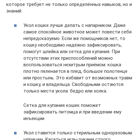
которое требует не только определённых навыков, но и
знаний:
Укол кошке лучше делать с напарником. Даже
самое спокойное животное может повести себя
непредсказуемо. Если же помощников нет, то
кошку необходимо надёжно зафиксировать,
помогут шлейка или сетка для купания. При
отсутствии этих приспособлений можно
воспользоваться нехитрым приёмом: кошка
плотно пеленается в плед, большое полотенце
или простынь. Это избавит от возможных травм
и кошку, и владельца. Свободными остаются
только места укола: бедро или холка.
Сетка для купания кошек поможет
зафиксировать питомца и при введении ему
инъекции
Укол ставится только стерильным одноразовым
шприцем. Касаться иглы руками строго