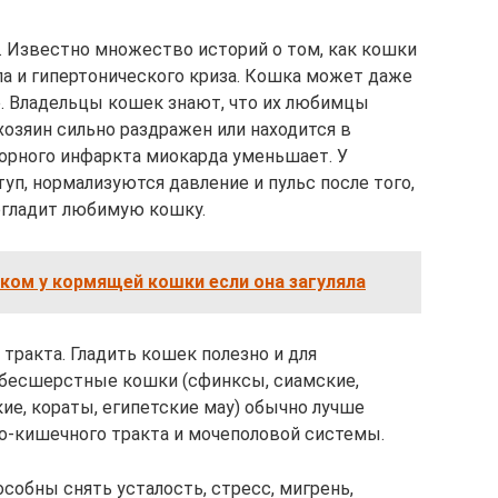
х. Известно множество историй о том, как кошки
па и гипертонического криза. Кошка может даже
. Владельцы кошек знают, что их любимцы
 хозяин сильно раздражен или находится в
орного инфаркта миокарда уменьшает. У
уп, нормализуются давление и пульс после того,
погладит любимую кошку.
ком у кормящей кошки если она загуляла
 тракта. Гладить кошек полезно и для
бесшерстные кошки (сфинксы, сиамские,
ие, кораты, египетские мау) обычно лучше
но-кишечного тракта и мочеполовой системы.
особны снять усталость, стресс, мигрень,