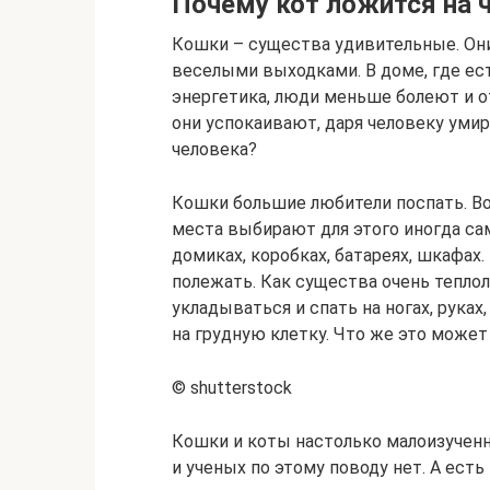
Почему кот ложится на 
Кошки – существа удивительные. Они
веселыми выходками. В доме, где ес
энергетика, люди меньше болеют и 
они успокаивают, даря человеку уми
человека?
Кошки большие любители поспать. Во 
места выбирают для этого иногда са
домиках, коробках, батареях, шкафах.
полежать. Как существа очень теплол
укладываться и спать на ногах, рука
на грудную клетку. Что же это может
© shutterstock
Кошки и коты настолько малоизучен
и ученых по этому поводу нет. А есть