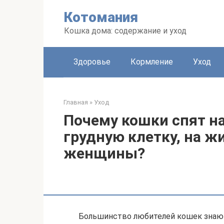
Перейти
Котомания
к
контенту
Кошка дома: содержание и уход
Здоровье
Кормление
Уход
Главная
»
Уход
Почему кошки спят на
грудную клетку, на ж
женщины?
Большинство любителей кошек знают