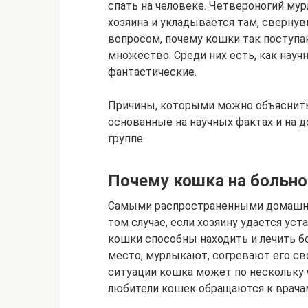
спать на человеке. Четвероногий мурл
хозяина и укладывается там, сверну
вопросом, почему кошки так поступа
множество. Среди них есть, как науч
фантастические.
Причины, которыми можно объяснить 
основанные на научных фактах и на 
группе.
Почему кошка на больно
Самыми распространенными домашни
том случае, если хозяину удается ус
кошки способны находить и лечить бо
место, мурлыкают, согревают его сво
ситуации кошка может по нескольку ч
любители кошек обращаются к врачам п