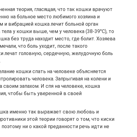
ненная теория, гласящая, что так кошки врачуют
енно на больное место любимого хозяина и
м и вибрацией кошка лечит больной орган
 тела у кошки выше, чем у человека (38-39°C), то
ошка без труда находит место, где болит. Хозяева
ечали, что боль уходит, после такого
и лечат головную, сердечную, желудочную боль
.
желание кошки спать на человеке объясняется
тролировать человека. Запрыгивая на колени и
а своим запахом. И спя на человеке, кошка
ния, чтобы быть уверенной в своей
кошка именно так выражает свою любовь и
противники этой теории говорят о том, что киски
поэтому ни о какой преданности речь идти не