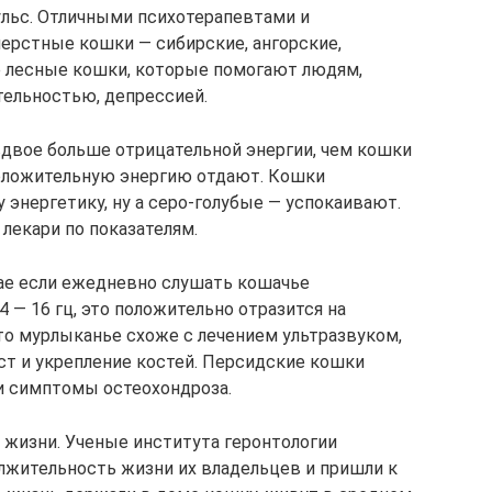
ульс. Отличными психотерапевтами и
ерстные кошки — cибирские, ангорские,
е лесные кошки, которые помогают людям,
ельностью, депрессией.
двое больше отрицательной энергии, чем кошки
оложительную энергию отдают. Кошки
энергетику, ну а серо-голубые — успокаивают.
лекари по показателям.
чае если ежедневно слушать кошачье
 — 16 гц, это положительно отразится на
то мурлыканье схоже с лечением ультразвуком,
ст и укрепление костей. Персидские кошки
 и симптомы остеохондроза.
 жизни. Ученые института геронтологии
лжительность жизни их владельцев и пришли к