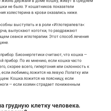
 жизнь держали в доме кошку, живут в среднем
кошки не было. У кошатников показатели
ия холестерина в крови оказались ниже.
особны выступать и в роли «Иглотерапевта»:
мурча, выпускают коготки, то раздражают
ящем сеансе иглотерапии. Этот способ лечения
цине.
прибор. Биоэнергетики считают, что кошка —
 прибор. По их мнению, если кошка часто
его, скорее всего, гипертония или склонность к
, если любимец ложится на левую Лопатку или
дцем. Кошка ложится на поясницу, если
 ноги — если хозяин страдает пониженным
а грудную клетку человека.