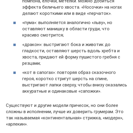
помпона, елочки, метелки. Можно добиться
эффекта беличьего хвоста. «Носочки» на ногах
делают короткими или в виде «перчаток».
«пума»: выполняется аналогично «льву», но
оставляют манишку в области груди, что
красиво смотрится;
«дракон»: выстригают бока и животик до
гладкости, оставляют шерсть вдоль хребта и
хвоста, придают ей форму пушистого гребня с
резцами;
«кот в сапогах»: повторяя образ сказочного
героя, коротко стригут шерсть на спине,
выстригают лапки сверху, чтобы внизу оказались
аккуратные и одинаковые «сапожки».
Существуют и другие модели причесок, но они более
сложны в исполнении, лучше их доверить грумерам. Это
так называемая «континентальная» стрижка, «модерн»,
«арлекин».