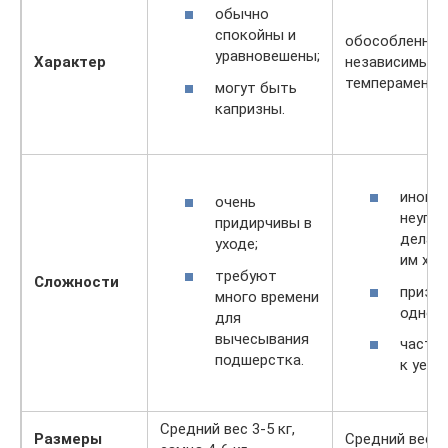
обычно
спокойны и
обособленные
уравновешены;
Характер
независимые,
темперамент 
могут быть
капризны.
иногд
очень
неупра
придирчивы в
делают
уходе;
им хоч
требуют
Сложности
призн
много времени
одного
для
вычесывания
часто
подшерстка.
к уеди
Средний вес 3-5 кг,
Размеры
Средний вес 4-