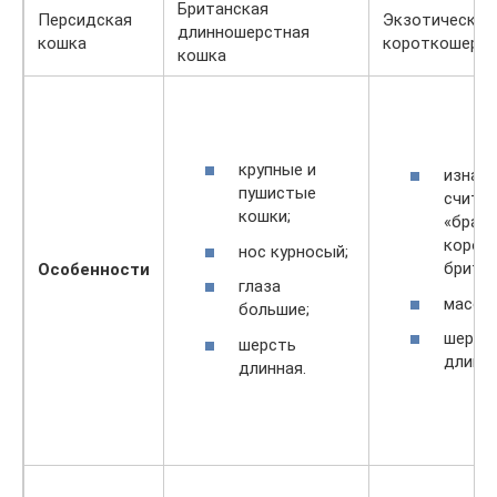
Британская
Персидская
Экзотическая
длинношерстная
кошка
короткошерст
кошка
крупные и
изнач
пушистые
счита
кошки;
«брак
корот
нос курносый;
британ
Особенности
глаза
массив
большие;
шерст
шерсть
длины.
длинная.