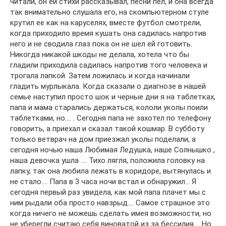
читали, он ей стихи рассказывал, песни пел, и она всегда
так внимательно слушала его, на скомпьютерном стуле
крутил ее как на каруселях, вместе футбол смотрели,
когда приходило время кушать она садилась напротив
него и не сводила глаз пока он не шел ей готовить.
Никогда никакой шкоды не делала, хотела что бы
гладили приходила садилась напротив того человека и
трогала лапкой. Затем ложилась и когда начинали
гладить мурлыкала. Когда сказали о диагнозе в нашей
семье наступил просто шок и черные дни я на таблетках,
папа и мама старались держаться, кололи уколы поили
таблетками, но…. . Сегодня папа не захотел по телефону
говорить, а приехал и сказал такой кошмар. В субботу
только ветврач на дом приезжал уколы поделали, а
сегодня ночью наша Любимая Ледушка, наше Солнышко ,
наша девочка ушла …. Тихо лягля, положила головку на
лапку, так она любила лежать в коридоре, вытянулась и
не стало…. Папа в 3 часа ночи встал и обнаружил… Я
сегодня первый раз увидела, как мой папа плачет мы с
ним рыдали оба просто навзрыд…. Самое страшное это
когда ничего не можешь сделать имея возможности, но
не уберегли считаю себя виноватой из за бессилия…. Но