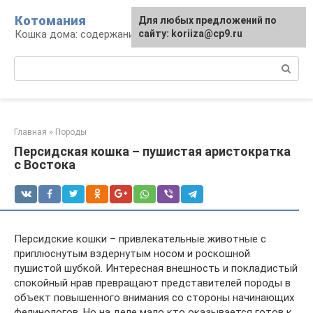
Перейти
Котомания
Для любых предложений по
к
Кошка дома: содержание и уход
сайту: koriiza@cp9.ru
контенту
Поиск:
Главная
»
Породы
Персидская кошка – пушистая аристократка
с Востока
Персидские кошки – привлекательные животные с
приплюснутым вздернутым носом и роскошной
пушистой шубкой. Интересная внешность и покладистый
спокойный нрав превращают представителей породы в
объект повышенного внимания со стороны начинающих
фелинологов. Но на деле мало кто оказывается готов к