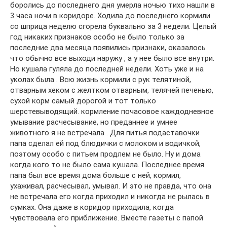
боролись до последнего дня умерла ночью тихо нашли в
3 часа ночи в коридоре. Ходила до последнего кормили
со шприца неделю сгорела буквально за 3 недели. Целый
год никаких признаков особо не было только за
последние два месяца появились признаки, оказалось
что обычно все выходи наружу , а у нее было все внутри.
Но кушала гуляла до последней недели. Хоть уже и на
уколах была . Всю жизнь кормили с рук телятиной,
отварным хеком с желтком отварным, телячей печенью,
сухой корм самый дорогой и тот только
шерстевыводящий. кормление почасовое каждодневное
умывание расчесывание, но преданнее и умнее
животного я не встречала . Для питья подаставочки
папа сделал ей под блюдички с молоком и водичкой,
поэтому особо с питьем продлем не было. Ну и дома
когда кого то не было сама кушала. Последнее время
папа был все время дома больше с ней, кормил,
ухаживал, расчесывал, умывал. И это не правда, что она
не встречала его когда приходил и никогда не рылась в
сумках. Она даже в коридор приходила, когда
чувствовала его приближение. Вместе газеты с папой