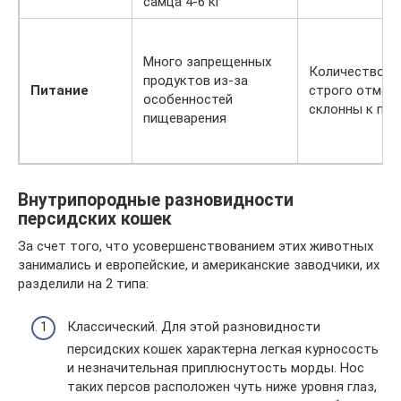
самца 4-6 кг
Много запрещенных
Количество п
продуктов из-за
Питание
строго отмеря
особенностей
склонны к пе
пищеварения
Внутрипородные разновидности
персидских кошек
За счет того, что усовершенствованием этих животных
занимались и европейские, и американские заводчики, их
разделили на 2 типа:
Классический. Для этой разновидности
персидских кошек характерна легкая курносость
и незначительная приплюснутость морды. Нос
таких персов расположен чуть ниже уровня глаз,