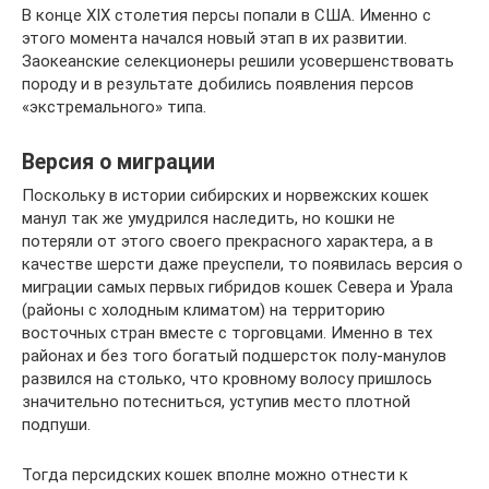
В конце XIX столетия персы попали в США. Именно с
этого момента начался новый этап в их развитии.
Заокеанские селекционеры решили усовершенствовать
породу и в результате добились появления персов
«экстремального» типа.
Версия о миграции
Поскольку в истории сибирских и норвежских кошек
манул так же умудрился наследить, но кошки не
потеряли от этого своего прекрасного характера, а в
качестве шерсти даже преуспели, то появилась версия о
миграции самых первых гибридов кошек Севера и Урала
(районы с холодным климатом) на территорию
восточных стран вместе с торговцами. Именно в тех
районах и без того богатый подшерсток полу-манулов
развился на столько, что кровному волосу пришлось
значительно потесниться, уступив место плотной
подпуши.
Тогда персидских кошек вполне можно отнести к