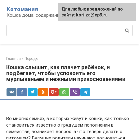
Перейти
Котомания
Для любых предложений по
к
Кошка дома: содержание и уход
сайту: koriiza@cp9.ru
контенту
Поиск:
Главная
»
Породы
Кошка слышит, как плачет ребёнок, и
подбегает, чтобы успокоить его
мурлыканьем и нежными прикосновениями
Во многих семьях, в которых живут и кошки, как только
становиться известно о грядущем пополнении в
семействе, возникает вопрос: а что теперь делать с
питомцем? Будущие родители начинают волноваться,