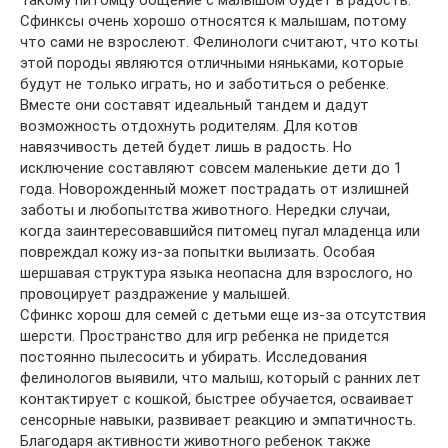
Такому питомцу общение с малышом будет в радость.
Сфинксы очень хорошо относятся к малышам, потому
что сами не взрослеют. Фелинологи считают, что коты
этой породы являются отличными няньками, которые
будут не только играть, но и заботиться о ребенке.
Вместе они составят идеальный тандем и дадут
возможность отдохнуть родителям. Для котов
навязчивость детей будет лишь в радость. Но
исключение составляют совсем маленькие дети до 1
года. Новорожденный может пострадать от излишней
заботы и любопытства животного. Нередки случаи,
когда заинтересовавшийся питомец пугал младенца или
повреждал кожу из-за попытки вылизать. Особая
шершавая структура языка неопасна для взрослого, но
провоцирует раздражение у малышей.
Сфинкс хорош для семей с детьми еще из-за отсутствия
шерсти. Пространство для игр ребенка не придется
постоянно пылесосить и убирать. Исследования
фелинологов выявили, что малыш, который с ранних лет
контактирует с кошкой, быстрее обучается, осваивает
сенсорные навыки, развивает реакцию и эмпатичность.
Благодаря активности животного ребенок также