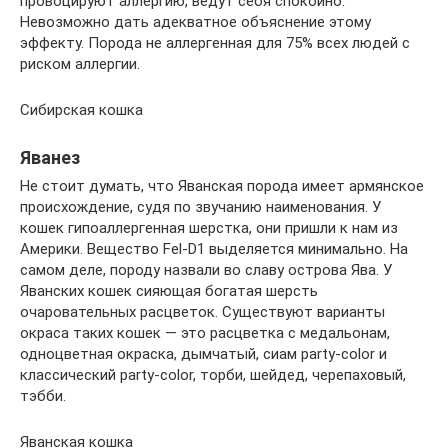
провоцируют аллергию, ведут себя спокойно.
Невозможно дать адекватное объяснение этому
эффекту. Порода не аллергенная для 75% всех людей с
риском аллергии.
Сибирская кошка
Яванез
Не стоит думать, что Яванская порода имеет армянское
происхождение, судя по звучанию наименования. У
кошек гипоаллергенная шерстка, они пришли к нам из
Америки. Вещество Fel-D1 выделяется минимально. На
самом деле, породу назвали во славу острова Ява. У
Яванских кошек сияющая богатая шерсть
очаровательных расцветок. Существуют варианты
окраса таких кошек — это расцветка с медальонам,
одноцветная окраска, дымчатый, сиам party-color и
классический party-color, торби, шейдед, черепаховый,
тэбби.
Яванская кошка