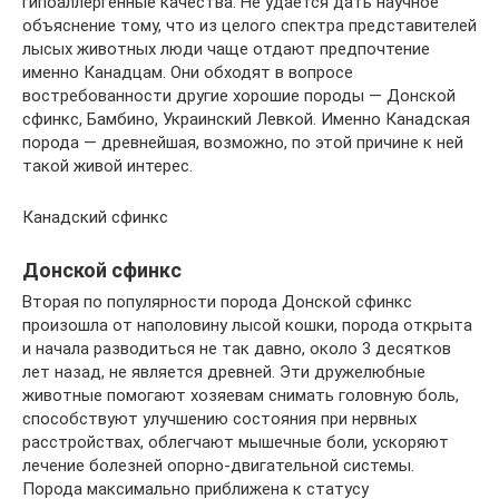
гипоаллергенные качества. Не удается дать научное
объяснение тому, что из целого спектра представителей
лысых животных люди чаще отдают предпочтение
именно Канадцам. Они обходят в вопросе
востребованности другие хорошие породы — Донской
сфинкс, Бамбино, Украинский Левкой. Именно Канадская
порода — древнейшая, возможно, по этой причине к ней
такой живой интерес.
Канадский сфинкс
Донской сфинкс
Вторая по популярности порода Донской сфинкс
произошла от наполовину лысой кошки, порода открыта
и начала разводиться не так давно, около 3 десятков
лет назад, не является древней. Эти дружелюбные
животные помогают хозяевам снимать головную боль,
способствуют улучшению состояния при нервных
расстройствах, облегчают мышечные боли, ускоряют
лечение болезней опорно-двигательной системы.
Порода максимально приближена к статусу