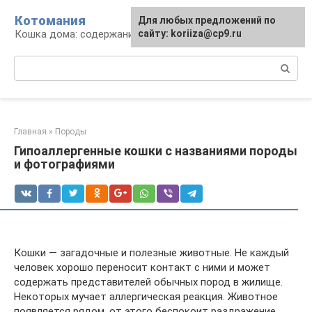
Перейти
Котомания
Для любых предложений по
к
Кошка дома: содержание и уход
сайту: koriiza@cp9.ru
контенту
Поиск:
Главная
»
Породы
Гипоаллергенные кошки с названиями породы
и фотографиями
Кошки — загадочные и полезные животные. Не каждый
человек хорошо переносит контакт с ними и может
содержать представителей обычных пород в жилище.
Некоторых мучает аллергическая реакция. Животное
появляется рядом, от этого беспокоит раздражение