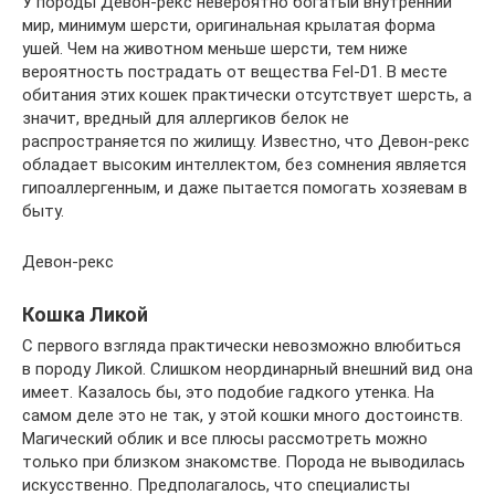
У породы Девон-рекс невероятно богатый внутренний
мир, минимум шерсти, оригинальная крылатая форма
ушей. Чем на животном меньше шерсти, тем ниже
вероятность пострадать от вещества Fel-D1. В месте
обитания этих кошек практически отсутствует шерсть, а
значит, вредный для аллергиков белок не
распространяется по жилищу. Известно, что Девон-рекс
обладает высоким интеллектом, без сомнения является
гипоаллергенным, и даже пытается помогать хозяевам в
быту.
Девон-рекс
Кошка Ликой
С первого взгляда практически невозможно влюбиться
в породу Ликой. Слишком неординарный внешний вид она
имеет. Казалось бы, это подобие гадкого утенка. На
самом деле это не так, у этой кошки много достоинств.
Магический облик и все плюсы рассмотреть можно
только при близком знакомстве. Порода не выводилась
искусственно. Предполагалось, что специалисты